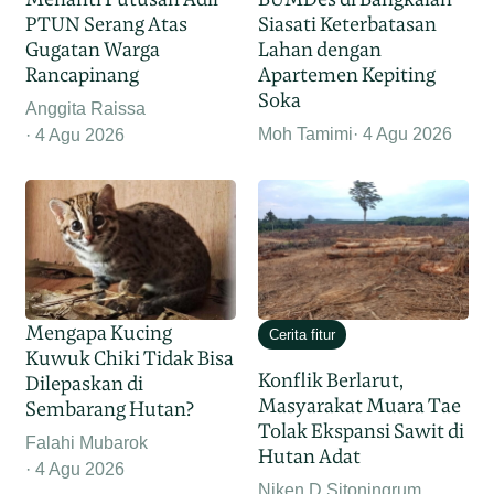
PTUN Serang Atas
Siasati Keterbatasan
Gugatan Warga
Lahan dengan
Rancapinang
Apartemen Kepiting
Soka
Anggita Raissa
Moh Tamimi
4 Agu 2026
4 Agu 2026
Mengapa Kucing
Cerita fitur
Kuwuk Chiki Tidak Bisa
Konflik Berlarut,
Dilepaskan di
Masyarakat Muara Tae
Sembarang Hutan?
Tolak Ekspansi Sawit di
Falahi Mubarok
Hutan Adat
4 Agu 2026
Niken D Sitoningrum