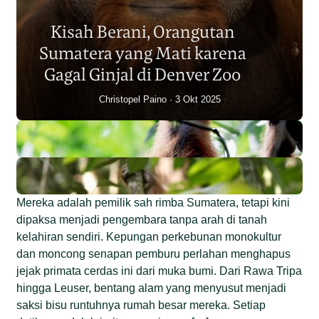
Sumatera Berkurang 2.700
Kisah Berani, Orangutan
Individu dalam Satu Dekade?
Sumatera yang Mati karena
Junaidi Hanafiah
14 Jul 2026
Gagal Ginjal di Denver Zoo
Christopel Paino
3 Okt 2025
Mereka adalah pemilik sah rimba Sumatera, tetapi kini
dipaksa menjadi pengembara tanpa arah di tanah
kelahiran sendiri. Kepungan perkebunan monokultur
dan moncong senapan pemburu perlahan menghapus
jejak primata cerdas ini dari muka bumi. Dari Rawa Tripa
hingga Leuser, bentang alam yang menyusut menjadi
saksi bisu runtuhnya rumah besar mereka. Setiap