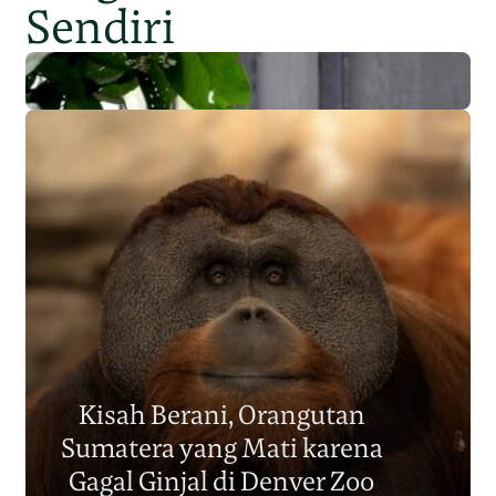
Sendiri
Populasi Orangutan
Sumatera Berkurang 2.700
Kisah Berani, Orangutan
Individu dalam Satu Dekade?
Sumatera yang Mati karena
Junaidi Hanafiah
14 Jul 2026
Gagal Ginjal di Denver Zoo