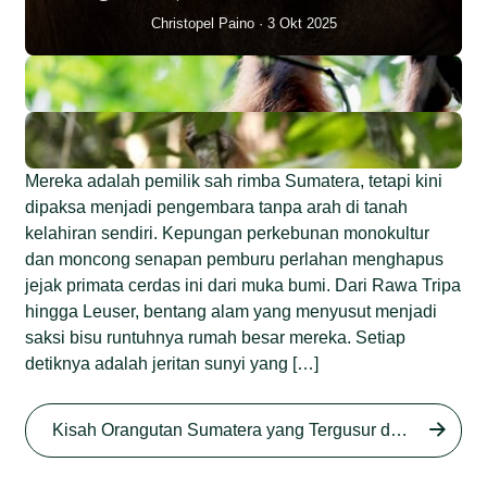
Christopel Paino
3 Okt 2025
Mereka adalah pemilik sah rimba Sumatera, tetapi kini
dipaksa menjadi pengembara tanpa arah di tanah
kelahiran sendiri. Kepungan perkebunan monokultur
dan moncong senapan pemburu perlahan menghapus
jejak primata cerdas ini dari muka bumi. Dari Rawa Tripa
hingga Leuser, bentang alam yang menyusut menjadi
saksi bisu runtuhnya rumah besar mereka. Setiap
detiknya adalah jeritan sunyi yang […]
Begini Nasib Orangutan
Sumatera di Rawa Tripa
Kisah Orangutan Sumatera yang Tergusur dari Rumah Sendiri series
Begini Modus Perburuan
Junaidi Hanafiah
27 Agu 2025
Orangutan Sumatera