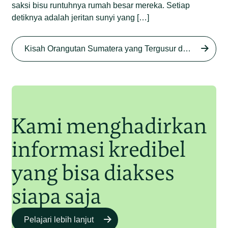
saksi bisu runtuhnya rumah besar mereka. Setiap
detiknya adalah jeritan sunyi yang […]
Begini Nasib Orangutan
Sumatera di Rawa Tripa
Kisah Orangutan Sumatera yang Tergusur dari Rumah Sendiri series
Begini Modus Perburuan
Junaidi Hanafiah
27 Agu 2025
Orangutan Sumatera
Junaidi Hanafiah
11 Jul 2025
Kami menghadirkan
informasi kredibel
yang bisa diakses
siapa saja
Pelajari lebih lanjut