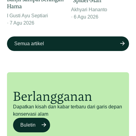
“Spider-Man”
Hama
Akhyari Hananto
I Gusti Ayu Septiari
6 Agu 2026
7 Agu 2026
Semua artikel
Berlangganan
Dapatkan kisah dan kabar terbaru dari garis depan
konservasi alam
Buletin