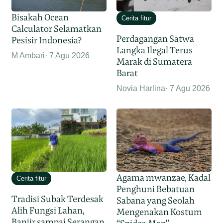
Bisakah Ocean
Cerita fitur
Calculator Selamatkan
Perdagangan Satwa
Pesisir Indonesia?
Langka Ilegal Terus
M Ambari
7 Agu 2026
Marak di Sumatera
Barat
Novia Harlina
7 Agu 2026
Agama mwanzae, Kadal
Cerita fitur
Penghuni Bebatuan
Tradisi Subak Terdesak
Sabana yang Seolah
Alih Fungsi Lahan,
Mengenakan Kostum
Banjir sampai Serangan