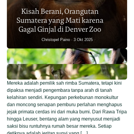
Sumatera Berkurang 2.700
Kisah Berani, Orangutan
Individu dalam Satu Dekade?
Sumatera yang Mati karena
Junaidi Hanafiah
14 Jul 2026
Gagal Ginjal di Denver Zoo
Christopel Paino
3 Okt 2025
Mereka adalah pemilik sah rimba Sumatera, tetapi kini
dipaksa menjadi pengembara tanpa arah di tanah
kelahiran sendiri. Kepungan perkebunan monokultur
dan moncong senapan pemburu perlahan menghapus
jejak primata cerdas ini dari muka bumi. Dari Rawa Tripa
hingga Leuser, bentang alam yang menyusut menjadi
saksi bisu runtuhnya rumah besar mereka. Setiap
detiknya adalah jeritan sunyi yang […]