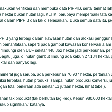
lakukan verifikasi dan membuka data PIPPIB, serta terlihat la
 hektar bukan hutan lagi. KLHK, berupaya memperbaiki tata kelo
l dalam PIPPIB dan tak diselesaikan. Buka semua data itu, jadi
PPIB yang terbagi dalam kawasan hutan dan alokasi penggunaan
 pemanfataan, seperti pada gambut kawasan konservasi alam (
lindungi oleh UU– sekitar 448.862 hektar jadi perkebunan, pe
Begitu juga, di hutan gambut lindung ada kebun 27.184 hektar, 
ktar dan banyak lagi.
 mineral juga serupa, ada perkebunan 70.907 hektar, pertanian 
duksi terbatas, hutan produksi sampai hutan produksi konversi, j
an total perkiraan ada sekitar 13 jutaan hektar. (lihat tabel).
 lahan tak produktif (tak berhutan lagi-red). Kebun 980.000 hekta
Cukup signifikan,” katanya.