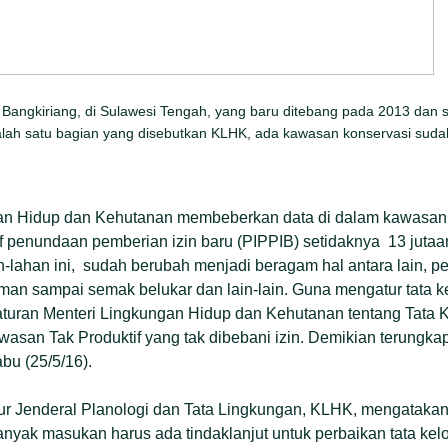
angkiriang, di Sulawesi Tengah, yang baru ditebang pada 2013 dan s
alah satu bagian yang disebutkan KLHK, ada kawasan konservasi sudah
an Hidup dan Kehutanan membeberkan data di dalam kawasan 
tif penundaan pemberian izin baru (PIPPIB) setidaknya 13 jutaa
an-lahan ini, sudah berubah menjadi beragam hal antara lain, p
n sampai semak belukar dan lain-lain. Guna mengatur tata ke
uran Menteri Lingkungan Hidup dan Kehutanan tentang Tata K
san Tak Produktif yang tak dibebani izin. Demikian terungkap
bu (25/5/16).
ur Jenderal Planologi dan Tata Lingkungan, KLHK, mengatakan
anyak masukan harus ada tindaklanjut untuk perbaikan tata kelo