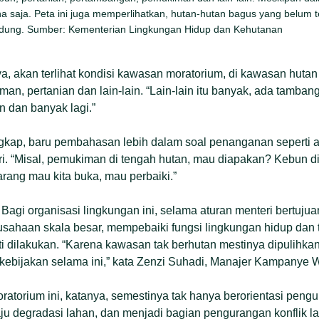
na saja. Peta ini juga memperlihatkan, hutan-hutan bagus yang belum t
indung. Sumber: Kementerian Lingkungan Hidup dan Kehutanan
ya, akan terlihat kondisi kawasan moratorium, di kawasan hut
an, pertanian dan lain-lain. “Lain-lain itu banyak, ada tamban
 dan banyak lagi.”
engkap, baru pembahasan lebih dalam soal penanganan seperti
i. “Misal, pemukiman di tengah hutan, mau diapakan? Kebun d
arang mau kita buka, mau perbaiki.”
agi organisasi lingkungan ini, selama aturan menteri bertujuan
sahaan skala besar, mempebaiki fungsi lingkungan hidup dan
ti dilakukan. “Karena kawasan tak berhutan mestinya dipulihkan
i kebijakan selama ini,” kata Zenzi Suhadi, Manajer Kampanye W
ratorium ini, katanya, semestinya tak hanya berorientasi pengu
u degradasi lahan, dan menjadi bagian pengurangan konflik l