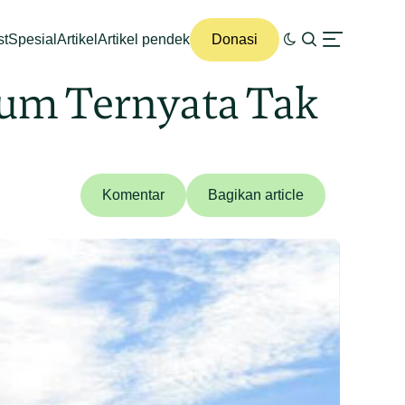
st
Spesial
Artikel
Artikel pendek
Donasi
ium Ternyata Tak
Komentar
Bagikan article