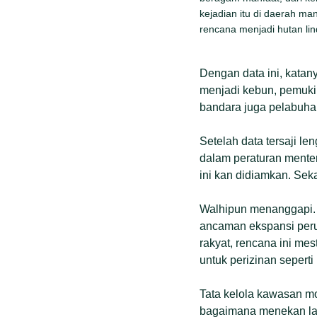
kejadian itu di daerah ma
rencana menjadi hutan l
Dengan data ini, katan
menjadi kebun, pemukim
bandara juga pelabuhan
Setelah data tersaji l
dalam peraturan menter
ini kan didiamkan. Sek
Walhipun menanggapi. B
ancaman ekspansi peru
rakyat, rencana ini mes
untuk perizinan sepert
Tata kelola kawasan mo
bagaimana menekan laj