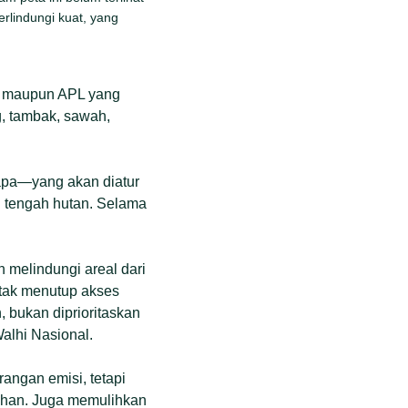
erlindungi kuat, yang
an maupun APL yang
g, tambak, sawah,
 apa—yang akan diatur
i tengah hutan. Selama
 melindungi areal dari
 tak menutup akses
, bukan diprioritaskan
alhi Nasional.
rangan emisi, tetapi
ahan. Juga memulihkan