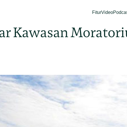
Fitur
Video
Podca
tar Kawasan Morator