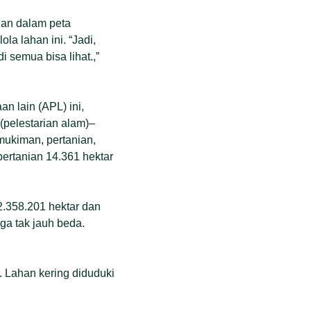
han dalam peta
la lahan ini. “Jadi,
 semua bisa lihat.,”
 lain (APL) ini,
pelestarian alam)–
mukiman, pertanian,
pertanian 14.361 hektar
2.358.201 hektar dan
uga tak jauh beda.
r. Lahan kering diduduki