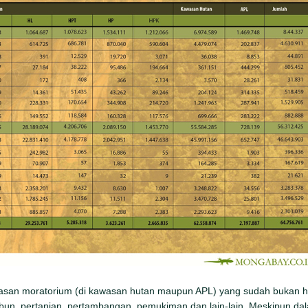
asan moratorium (di kawasan hutan maupun APL) yang sudah bukan hu
un, pertanian, pertambangan, pemukiman dan lain-lain. Meskipun dalam