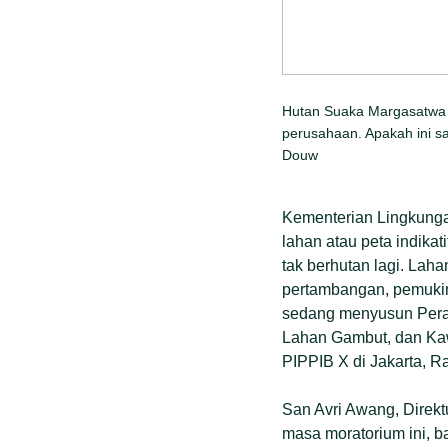
Hutan Suaka Margasatwa B
perusahaan. Apakah ini s
Douw
Kementerian Lingkung
lahan atau peta indika
tak berhutan lagi. Lah
pertambangan, pemukima
sedang menyusun Perat
Lahan Gambut, dan Kawa
PIPPIB X di Jakarta, Ra
San Avri Awang, Direkt
masa moratorium ini, b