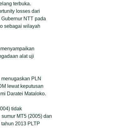
elang terbuka.
unity losses dari
yah. Gubernur NTT pada
ko sebagai wilayah
08 menyampaikan
gadaan alat uji
10 menugaskan PLN
SDM lewat keputusan
mi Daratei Mataloko.
004) tidak
, sumur MT5 (2005) dan
ak tahun 2013 PLTP