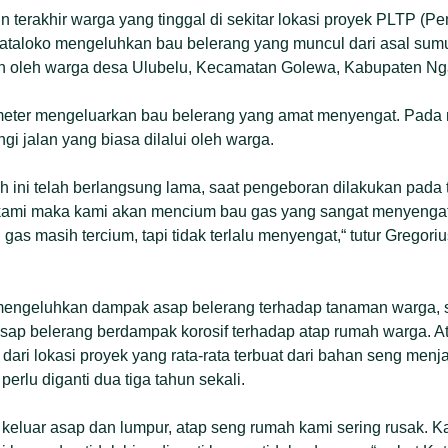
 terakhir warga yang tinggal di sekitar lokasi proyek PLTP (Pe
ataloko mengeluhkan bau belerang yang muncul dari asal sum
kan oleh warga desa Ulubelu, Kecamatan Golewa, Kabupaten Ng
eter mengeluarkan bau belerang yang amat menyengat. Pada
i jalan yang biasa dilalui oleh warga.
 ini telah berlangsung lama, saat pengeboran dilakukan pada 
 kami maka kami akan mencium bau gas yang sangat menyengat.
u gas masih tercium, tapi tidak terlalu menyengat,“ tutur Gregor
engeluhkan dampak asap belerang terhadap tanaman warga, se
 asap belerang berdampak korosif terhadap atap rumah warga. 
dari lokasi proyek yang rata-rata terbuat dari bahan seng menj
erlu diganti dua tiga tahun sekali.
keluar asap dan lumpur, atap seng rumah kami sering rusak. K