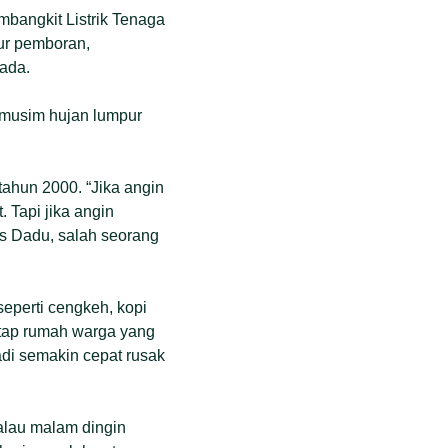
mbangkit Listrik Tenaga
ur pemboran,
ada.
 musim hujan lumpur
tahun 2000. “Jika angin
 Tapi jika angin
ius Dadu, salah seorang
perti cengkeh, kopi
Atap rumah warga yang
adi semakin cepat rusak
alau malam dingin