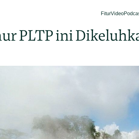
Fitur
Video
Podca
ur PLTP ini Dikeluh