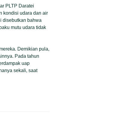
tar PLTP Daratei
kondisi udara dan air
ini disebutkan bahwa
baku mutu udara tidak
mereka. Demikian pula,
lainnya. Pada tahun
terdampak uap
anya sekali, saat