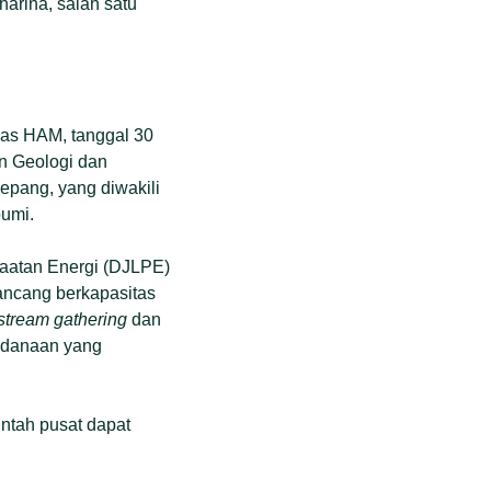
harina, salah satu
nas HAM, tanggal 30
en Geologi dan
pang, yang diwakili
bumi.
faatan Energi (DJLPE)
ancang berkapasitas
stream gathering
dan
ndanaan yang
ntah pusat dapat