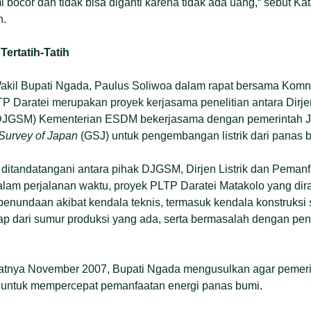
 bocor dan tidak bisa diganti karena tidak ada uang,“ sebut Kat
n.
Tertatih-Tatih
akil Bupati Ngada, Paulus Soliwoa dalam rapat bersama Kom
P Daratei merupakan proyek kerjasama penelitian antara Dirj
DJGSM) Kementerian ESDM bekerjasama dengan pemerintah Je
Survey of Japan
(GSJ) untuk pengembangan listrik dari panas 
ditandatangani antara pihak DJGSM, Dirjen Listrik dan Peman
am perjalanan waktu, proyek PLTP Daratei Matakolo yang dir
enundaan akibat kendala teknis, termasuk kendala konstruksi
p dari sumur produksi yang ada, serta bermasalah dengan pe
ratnya November 2007, Bupati Ngada mengusulkan agar pemeri
untuk mempercepat pemanfaatan energi panas bumi.