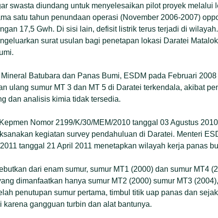
r swasta diundang untuk menyelesaikan pilot proyek melalui l
ma satu tahun penundaan operasi (November 2006-2007) opport
gan 17,5 Gwh. Di sisi lain, defisit listrik terus terjadi di wila
geluarkan surat usulan bagi penetapan lokasi Daratei Matalo
umi.
en Mineral Batubara dan Panas Bumi, ESDM pada Februari 20
n ulang sumur MT 3 dan MT 5 di Daratei terkendala, akibat pen
 dan analisis kimia tidak tersedia.
 Kepmen Nomor 2199/K/30/MEM/2010 tanggal 03 Agustus 20
ksanakan kegiatan survey pendahuluan di Daratei. Menteri E
011 tanggal 21 April 2011 menetapkan wilayah kerja panas bu
sebutkan dari enam sumur, sumur MT1 (2000) dan sumur MT4 (2
yang dimanfaatkan hanya sumur MT2 (2000) sumur MT3 (2004)
lah penutupan sumur pertama, timbul titik uap panas dan sej
si karena gangguan turbin dan alat bantunya.