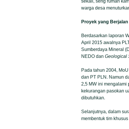
sekali, seng rumah kami
warga desa menuturka
Proyek yang Berjalan 
Berdasarkan laporan W
April 2015 awalnya PLT
Sumberdaya Mineral (
NEDO dan
Geological 
Pada tahun 2004, MoU 
dan PT PLN. Namun dal
2,5 MW ini mengalami p
kekurangan pasokan ua
dibutuhkan.
Selanjutnya, dalam su
membentuk tim khusus 