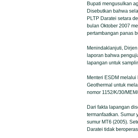
Bupati mengusulkan aga
Disebutkan bahwa sela
PLTP Daratei setara den
bulan Oktober 2007 men
pertambangan panas b
Menindaklanjuti, Dirj
laporan bahwa pengujia
lapangan untuk sampling
Menteri ESDM melalui
Geothermal untuk mela
nomor 1152/K/30/MEM/2
Dari fakta lapangan di
termanfaatkan. Sumur 
sumur MT6 (2005). Sete
Daratei tidak beropera