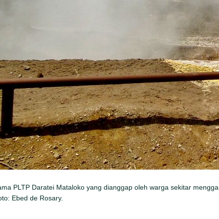
ama PLTP Daratei Mataloko yang dianggap oleh warga sekitar menggan
to: Ebed de Rosary.