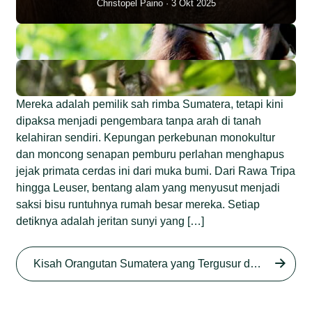
Christopel Paino
3 Okt 2025
Mereka adalah pemilik sah rimba Sumatera, tetapi kini
dipaksa menjadi pengembara tanpa arah di tanah
kelahiran sendiri. Kepungan perkebunan monokultur
dan moncong senapan pemburu perlahan menghapus
jejak primata cerdas ini dari muka bumi. Dari Rawa Tripa
hingga Leuser, bentang alam yang menyusut menjadi
saksi bisu runtuhnya rumah besar mereka. Setiap
detiknya adalah jeritan sunyi yang […]
Begini Nasib Orangutan
Sumatera di Rawa Tripa
Kisah Orangutan Sumatera yang Tergusur dari Rumah Sendiri series
Begini Modus Perburuan
Junaidi Hanafiah
27 Agu 2025
Orangutan Sumatera