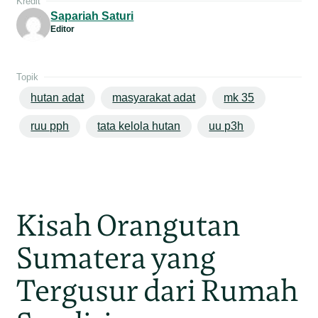
Kredit
Sapariah Saturi
Editor
Topik
hutan adat
masyarakat adat
mk 35
ruu pph
tata kelola hutan
uu p3h
Kisah Orangutan
Sumatera yang
Tergusur dari Rumah