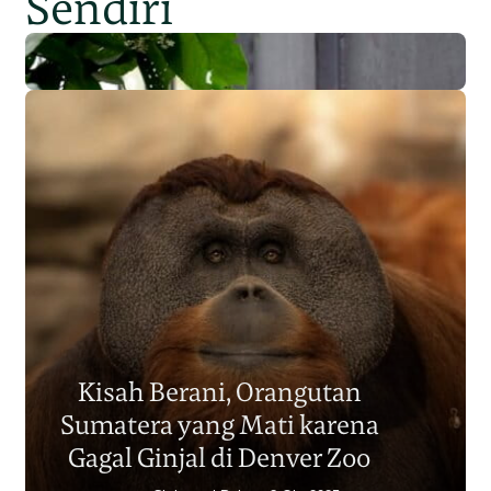
Sendiri
Populasi Orangutan
Sumatera Berkurang 2.700
Kisah Berani, Orangutan
Individu dalam Satu Dekade?
Sumatera yang Mati karena
Junaidi Hanafiah
14 Jul 2026
Gagal Ginjal di Denver Zoo