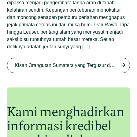
dipaksa menjadi pengembara tanpa arah di tanah
kelahiran sendiri. Kepungan perkebunan monokultur
dan moncong senapan pemburu perlahan menghapus
jejak primata cerdas ini dari muka bumi. Dari Rawa Tripa
hingga Leuser, bentang alam yang menyusut menjadi
saksi bisu runtuhnya rumah besar mereka. Setiap
detiknya adalah jeritan sunyi yang […]
Begini Nasib Orangutan
Sumatera di Rawa Tripa
Kisah Orangutan Sumatera yang Tergusur dari Rumah Sendiri series
Begini Modus Perburuan
Junaidi Hanafiah
27 Agu 2025
Orangutan Sumatera
Junaidi Hanafiah
11 Jul 2025
Kami menghadirkan
informasi kredibel