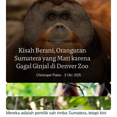
Populasi Orangutan
Sumatera Berkurang 2.700
Kisah Berani, Orangutan
Individu dalam Satu Dekade?
Sumatera yang Mati karena
Junaidi Hanafiah
14 Jul 2026
Gagal Ginjal di Denver Zoo
Christopel Paino
3 Okt 2025
Mereka adalah pemilik sah rimba Sumatera, tetapi kini