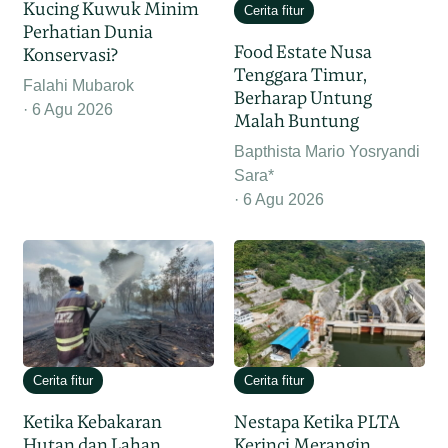
Kucing Kuwuk Minim
Cerita fitur
Perhatian Dunia
Food Estate Nusa
Konservasi?
Tenggara Timur,
Falahi Mubarok
Berharap Untung
6 Agu 2026
Malah Buntung
Bapthista Mario Yosryandi
Sara*
6 Agu 2026
Cerita fitur
Cerita fitur
Ketika Kebakaran
Nestapa Ketika PLTA
Hutan dan Lahan
Kerinci Merangin