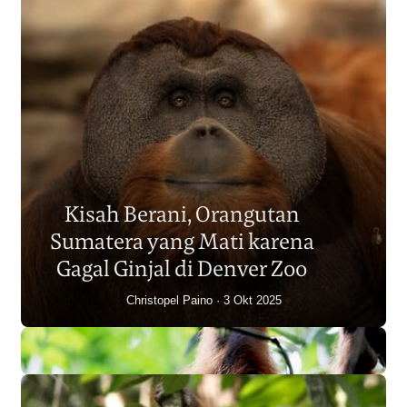
Populasi Orangutan
Sumatera Berkurang 2.700
Kisah Berani, Orangutan
Individu dalam Satu Dekade?
Sumatera yang Mati karena
Junaidi Hanafiah
14 Jul 2026
Gagal Ginjal di Denver Zoo
Christopel Paino
3 Okt 2025