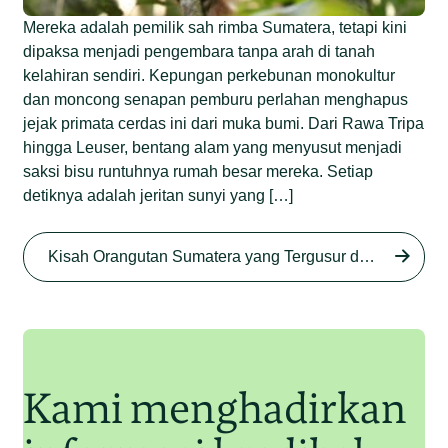
Mereka adalah pemilik sah rimba Sumatera, tetapi kini
dipaksa menjadi pengembara tanpa arah di tanah
kelahiran sendiri. Kepungan perkebunan monokultur
dan moncong senapan pemburu perlahan menghapus
jejak primata cerdas ini dari muka bumi. Dari Rawa Tripa
hingga Leuser, bentang alam yang menyusut menjadi
saksi bisu runtuhnya rumah besar mereka. Setiap
detiknya adalah jeritan sunyi yang […]
Begini Nasib Orangutan
Sumatera di Rawa Tripa
Kisah Orangutan Sumatera yang Tergusur dari Rumah Sendiri series
Begini Modus Perburuan
Junaidi Hanafiah
27 Agu 2025
Orangutan Sumatera
Junaidi Hanafiah
11 Jul 2025
Kami menghadirkan