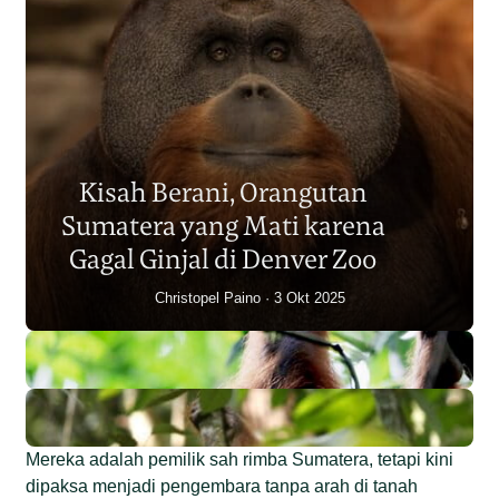
Populasi Orangutan
Sumatera Berkurang 2.700
Kisah Berani, Orangutan
Individu dalam Satu Dekade?
Sumatera yang Mati karena
Junaidi Hanafiah
14 Jul 2026
Gagal Ginjal di Denver Zoo
Christopel Paino
3 Okt 2025
Mereka adalah pemilik sah rimba Sumatera, tetapi kini
dipaksa menjadi pengembara tanpa arah di tanah