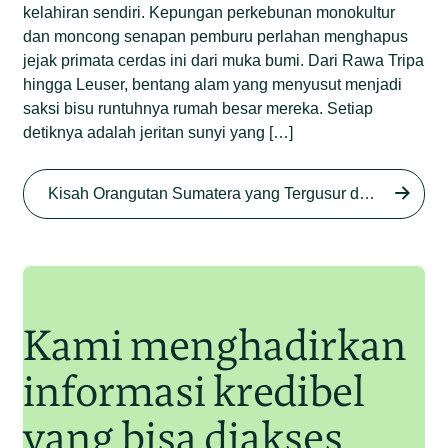
kelahiran sendiri. Kepungan perkebunan monokultur
dan moncong senapan pemburu perlahan menghapus
jejak primata cerdas ini dari muka bumi. Dari Rawa Tripa
hingga Leuser, bentang alam yang menyusut menjadi
saksi bisu runtuhnya rumah besar mereka. Setiap
detiknya adalah jeritan sunyi yang […]
Begini Nasib Orangutan
Sumatera di Rawa Tripa
Kisah Orangutan Sumatera yang Tergusur dari Rumah Sendiri series
Begini Modus Perburuan
Junaidi Hanafiah
27 Agu 2025
Orangutan Sumatera
Junaidi Hanafiah
11 Jul 2025
Kami menghadirkan
informasi kredibel
yang bisa diakses