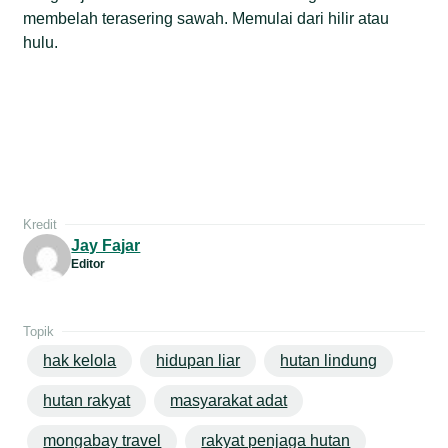
membelah terasering sawah. Memulai dari hilir atau
hulu.
Kredit
Jay Fajar
Editor
Topik
hak kelola
hidupan liar
hutan lindung
hutan rakyat
masyarakat adat
mongabay travel
rakyat penjaga hutan