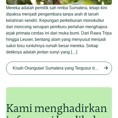
Mereka adalah pemilik sah rimba Sumatera, tetapi kini
dipaksa menjadi pengembara tanpa arah di tanah
kelahiran sendiri. Kepungan perkebunan monokultur
dan moncong senapan pemburu perlahan menghapus
jejak primata cerdas ini dari muka bumi. Dari Rawa Tripa
hingga Leuser, bentang alam yang menyusut menjadi
saksi bisu runtuhnya rumah besar mereka. Setiap
detiknya adalah jeritan sunyi yang […]
Begini Nasib Orangutan
Sumatera di Rawa Tripa
Kisah Orangutan Sumatera yang Tergusur dari Rumah Sendiri series
Begini Modus Perburuan
Junaidi Hanafiah
27 Agu 2025
Orangutan Sumatera
Junaidi Hanafiah
11 Jul 2025
Kami menghadirkan