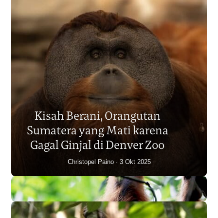
Populasi Orangutan
Sumatera Berkurang 2.700
Kisah Berani, Orangutan
Individu dalam Satu Dekade?
Sumatera yang Mati karena
Junaidi Hanafiah
14 Jul 2026
Gagal Ginjal di Denver Zoo
Christopel Paino
3 Okt 2025