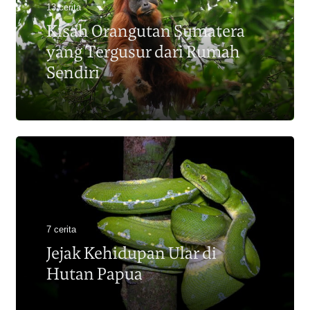
13 cerita
Kisah Orangutan Sumatera
yang Tergusur dari Rumah
Sendiri
7 cerita
Jejak Kehidupan Ular di
Hutan Papua