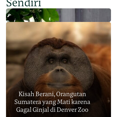
Sendiri
Populasi Orangutan
Sumatera Berkurang 2.700
Kisah Berani, Orangutan
Individu dalam Satu Dekade?
Sumatera yang Mati karena
Junaidi Hanafiah
14 Jul 2026
Gagal Ginjal di Denver Zoo