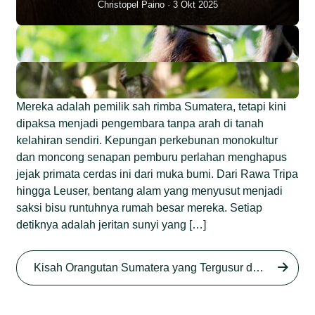
Christopel Paino
3 Okt 2025
Mereka adalah pemilik sah rimba Sumatera, tetapi kini
dipaksa menjadi pengembara tanpa arah di tanah
kelahiran sendiri. Kepungan perkebunan monokultur
dan moncong senapan pemburu perlahan menghapus
jejak primata cerdas ini dari muka bumi. Dari Rawa Tripa
hingga Leuser, bentang alam yang menyusut menjadi
saksi bisu runtuhnya rumah besar mereka. Setiap
detiknya adalah jeritan sunyi yang […]
Begini Nasib Orangutan
Sumatera di Rawa Tripa
Kisah Orangutan Sumatera yang Tergusur dari Rumah Sendiri series
Begini Modus Perburuan
Junaidi Hanafiah
27 Agu 2025
Orangutan Sumatera