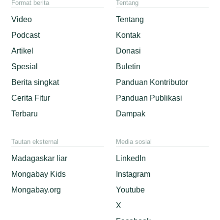
Format berita
Tentang
Video
Tentang
Podcast
Kontak
Artikel
Donasi
Spesial
Buletin
Berita singkat
Panduan Kontributor
Cerita Fitur
Panduan Publikasi
Terbaru
Dampak
Tautan eksternal
Media sosial
Madagaskar liar
LinkedIn
Mongabay Kids
Instagram
Mongabay.org
Youtube
X