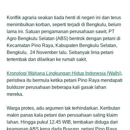
Bengkulu Selatan nomor 503/425 tahun 2012. Surat
itu menyangkut pemberian izin lokasi perkebunan
Konflik agraria seakan tiada henti di negeri ini dan terus
kepada PT ABS dengan luas 2.950 hektar.
menimbulkan korban, seperti terjadi di Bengkulu, belum
lama ini. Satuan pengamanan perusahaan sawit, PT
Egi Ade Saputra, Direktur Eksekutif Yayasan
Agro Bengkulu Selatan (ABS) bentrok dengan petani di
Genesis Bengkulu, bilang, aksi penembakan itu
Kecamatan Pino Raya, Kabupaten Bengkulu Selatan,
buah dari pembiaran pemerintah. Soalnya, sampai
Bengkulu, 24 November lalu. Sebanyak lima petani
saat ini, perusahaan tidak mampu tunjukkan
tertembak dan dilarikan ke rumah sakit.
dokumen HGU.
Fery Widodo, Manajer Pengakuan Wilayah Kelola
Kronologi Wahana Lingkungan Hidup Indonesia (Walhi)
,
Rakyat Walhi Nasional, mengatakan kejadian
peristiwa itu bermula ketika petani Pino Raya mendapati
penembakan di Pino Raya di luar nalar
buldozer perusahaan beberapa kali gasak lahan
kemanusiaan. Sebab, masyarakat yang memiliki
mereka.
hak atas tanah harus menghadapi peluru tajam, di
saat perusahaan tidak mampu tunjukkan HGU.
Warga protes, adu argumen tak terhindarkan. Keributan
makin panas kala petani dan perusahaan saling klaim
lahan. Hingga pukul 12.45 WIB, tembakan diduga dari
keamanan ABS kena dada Buyung, petani Pino Raya.