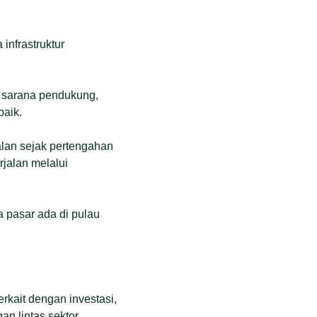
infrastruktur
i sarana pendukung,
baik.
alan sejak pertengahan
rjalan melalui
a pasar ada di pulau
rkait dengan investasi,
n lintas sektor.