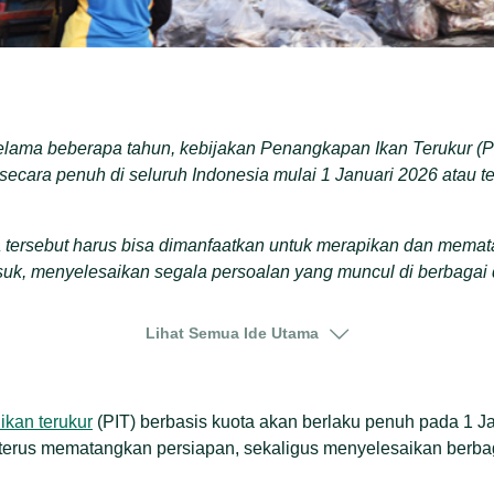
selama beberapa tahun, kebijakan Penangkapan Ikan Terukur (P
secara penuh di seluruh Indonesia mulai 1 Januari 2026 atau te
a tersebut harus bisa dimanfaatkan untuk merapikan dan memat
asuk, menyelesaikan segala persoalan yang muncul di berbagai
ncakup biaya pemasangan sistem pemantauan kapal (VMS) yang 
Lihat Semua Ide Utama
suai dengan praktik nelayan kecil, biaya logistik yang tinggi, 
proses di lapangan
nfrastruktur juga disoal karena mengganggu proses rantai dingin 
kan terukur
(PIT) berbasis kuota akan berlaku penuh pada 1 Ja
intah harus menyelesaikan persoalan-persoalan tersebut, karen
 terus mematangkan persiapan, sekaligus menyelesaikan berbag
 produksi