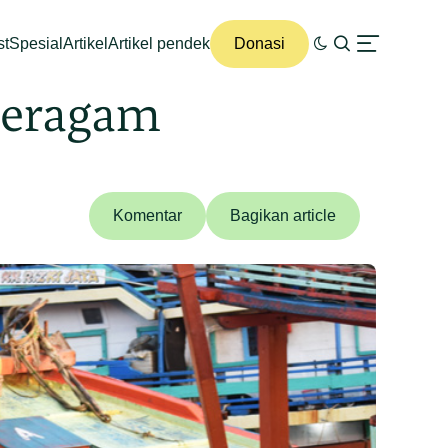
st
Spesial
Artikel
Artikel pendek
Donasi
Beragam
Komentar
Bagikan article