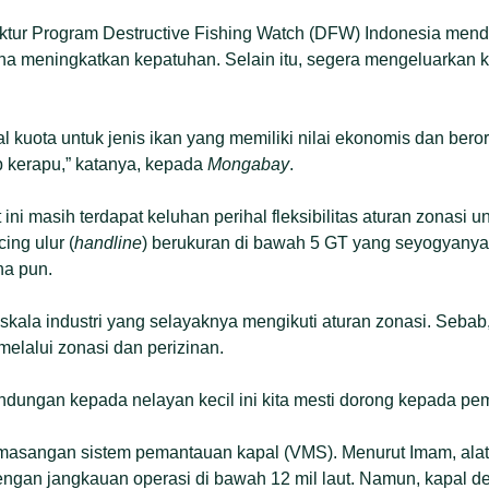
ektur Program Destructive Fishing Watch (DFW) Indonesia men
a meningkatkan kepatuhan. Selain itu, segera mengeluarkan
al kuota untuk jenis ikan yang memiliki nilai ekonomis dan beror
p kerapu,” katanya, kepada
Mongabay
.
ini masih terdapat keluhan perihal fleksibilitas aturan zonasi 
ing ulur (
handline
) berukuran di bawah 5 GT yang seyogyanya
a pun.
kala industri yang selayaknya mengikuti aturan zonasi. Sebab
elalui zonasi dan perizinan.
ndungan kepada nelayan kecil ini kita mesti dorong kepada pem
asangan sistem pemantauan kapal (VMS). Menurut Imam, alat i
engan jangkauan operasi di bawah 12 mil laut. Namun, kapal d