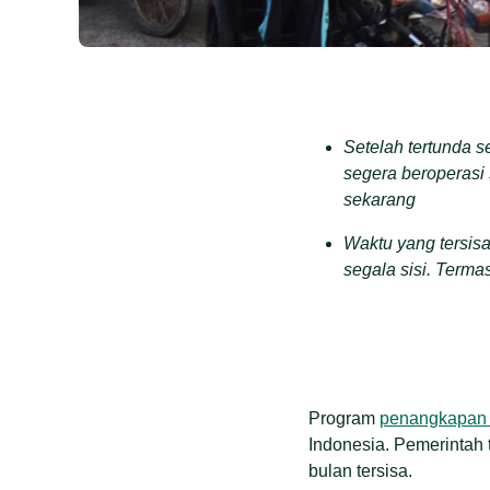
Setelah tertunda 
segera beroperasi 
sekarang
Waktu yang tersis
segala sisi. Term
Persoalan itu, me
kapal yang tidak se
yang menghambat 
Terakhir, masalah i
Program
penangkapan i
pulau kecil. Pemer
Indonesia. Pemerintah
menggangu kinerja
bulan tersisa.