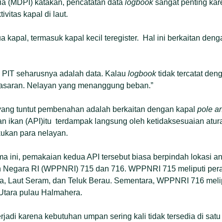
ia (MDPI) katakan, pencatatan data
logbook
sangat penting kar
ivitas kapal di laut.
kapal, termasuk kapal kecil teregister. Hal ini berkaitan de
n PIT seharusnya adalah data. Kalau
logbook
tidak tercatat den
 sasaran. Nelayan yang menanggung beban.”
 yang tuntut pembenahan adalah berkaitan dengan kapal
pole an
n ikan (API)itu terdampak langsung oleh ketidaksesuaian atu
kukan para nelayan.
a ini, pemakaian kedua API tersebut biasa berpindah lokasi a
 Negara RI (WPPNRI) 715 dan 716. WPPNRI 715 meliputi perai
a, Laut Seram, dan Teluk Berau. Sementara, WPPNRI 716 melip
Utara pulau Halmahera.
erjadi karena kebutuhan umpan sering kali tidak tersedia di satu