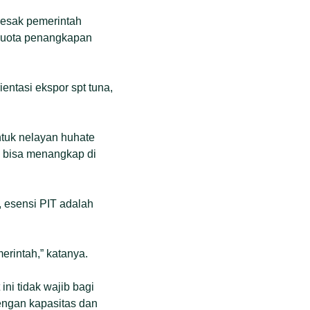
desak pemerintah
 kuota penangkapan
ientasi ekspor spt tuna,
untuk nelayan huhate
 bisa menangkap di
, esensi PIT adalah
erintah,” katanya.
ni tidak wajib bagi
engan kapasitas dan