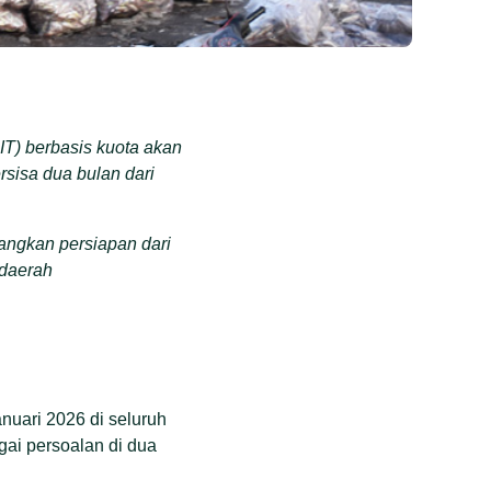
IT) berbasis kuota akan
rsisa dua bulan dari
angkan persiapan dari
 daerah
dinilai mahal, zonasi
dan masalah administrasi
dan itu terjadi di
nuari 2026 di seluruh
a diyakini akan
ai persoalan di dua