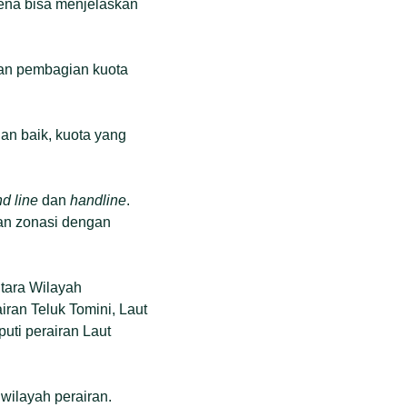
ena bisa menjelaskan
ngan pembagian kuota
gan baik, kuota yang
d line
dan
handline
.
ran zonasi dengan
ntara Wilayah
ran Teluk Tomini, Laut
uti perairan Laut
 wilayah perairan.