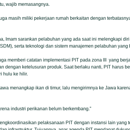
 itu, wajib memasangnya.
 juga masih miliki pekerjaan rumah berkaitan dengan terbatasnya 
a, Imam sarankan pelabuhan yang ada saat ini melengkapi dir
SDM), serta teknologi dan sistem manajemen pelabuhan yang 
ga memberi catatan implementasi PIT pada zona III yang berj
an dengan ketelusuran produk. Saat berlaku nanti, PIT harus be
 hulu ke hilir.
 Jawa menangkap ikan di timur, lalu mengirimnya ke Jawa karen
arena industri perikanan belum berkembang.”
engkoordinasikan pelaksanaan PIT dengan instansi lain yang te
dan infrastruktur. Tujuannya, agar agenda PIT mendapat dukunga