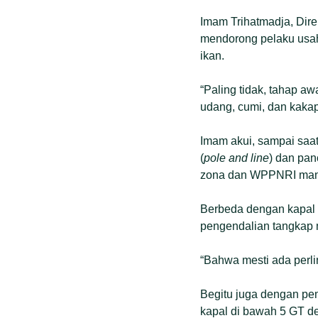
Imam Trihatmadja, Dir
mendorong pelaku usah
ikan.
“Paling tidak, tahap aw
udang, cumi, dan kaka
Imam akui, sampai saat 
(
pole and line
) dan panc
zona dan WPPNRI man
Berbeda dengan kapal s
pengendalian tangkap m
“Bahwa mesti ada perli
Begitu juga dengan pem
kapal di bawah 5 GT d