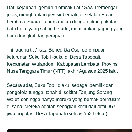
Pulau Lembata.
Dari kejauhan, gemuruh ombak Laut Sawu terdengar
jelas, menghantam pesisir berbatu di selatan Pulau
Rata-rata jenis kacang-kacangan lokal NTT
Lembata. Suara itu bersahutan dengan ritme pukulan
memiliki kisaran kadar protein sebesar 2,93–39,24
batu bulat yang saling beradu, memipihkan jagung yang
persen, dan merupakan komponen tertinggi setelah
baru diangkat dari perapian.
karbohidrat. Nutrisi ini penting bagi negara–negara
berkembang yang akan, atau tengah menghadapi
“Ini jagung titi,” kata Benedikta Ose, perempuan
krisis pangan dan iklim.
keturunan Suku Tobil -suku di Desa Tapobali,
Di banyak negara termasuk Indonesia, jenis
Kecamatan Wulandoni, Kabupaten Lembata, Provinsi
kacang-kacangan liar masih kurang dimanfaatkan.
Nusa Tenggara Timur (NTT), akhir Agustus 2025 lalu.
Memasukkan mereka dalam sistem pertanian
regeneratif dapat menjadi jawaban atas praktik
Secara adat, Suku Tobil diakui sebagai pemilik dan
pertanian konvensional yang monokultur dan sering
pengelola tunggal tanah di sekitar Tanjung Sarang
merusak kesuburan tanah.
Walet, sehingga hanya mereka yang berhak bermukim
di sana. Mereka adalah sebagian kecil dari total 367
jiwa populasi Desa Tapobali (seluas 553 hektar).