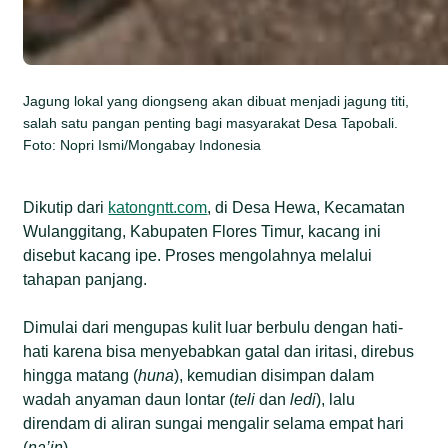
Jagung lokal yang diongseng akan dibuat menjadi jagung titi,
salah satu pangan penting bagi masyarakat Desa Tapobali.
Foto: Nopri Ismi/Mongabay Indonesia
Dikutip dari
katongntt.com
, di Desa Hewa, Kecamatan
Wulanggitang, Kabupaten Flores Timur, kacang ini
disebut kacang ipe. Proses mengolahnya melalui
tahapan panjang.
Dimulai dari mengupas kulit luar berbulu dengan hati-
hati karena bisa menyebabkan gatal dan iritasi, direbus
hingga matang (
huna
), kemudian disimpan dalam
wadah anyaman daun lontar (
teli
dan
ledi
), lalu
direndam di aliran sungai mengalir selama empat hari
(
na’in
).