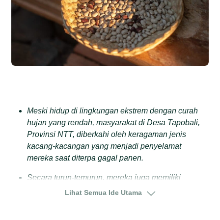
Meski hidup di lingkungan ekstrem dengan curah
hujan yang rendah, masyarakat di Desa Tapobali,
Provinsi NTT, diberkahi oleh keragaman jenis
kacang-kacangan yang menjadi penyelamat
mereka saat diterpa gagal panen.
Secara turun-temurun, mereka juga memiliki
pengetahuan mengelola sejumlah jenis kacang
Lihat Semua Ide Utama
beracun yang tumbuh liar di sekitar kebun dan
hutan pegunungan berbatu yang kering di Selatan