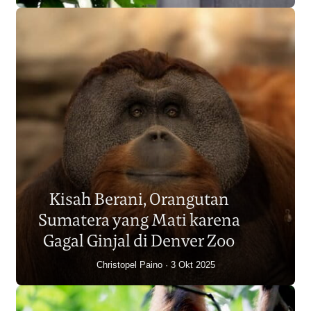
Populasi Orangutan
Sumatera Berkurang 2.700
Kisah Berani, Orangutan
Individu dalam Satu Dekade?
Sumatera yang Mati karena
Junaidi Hanafiah
14 Jul 2026
Gagal Ginjal di Denver Zoo
Christopel Paino
3 Okt 2025