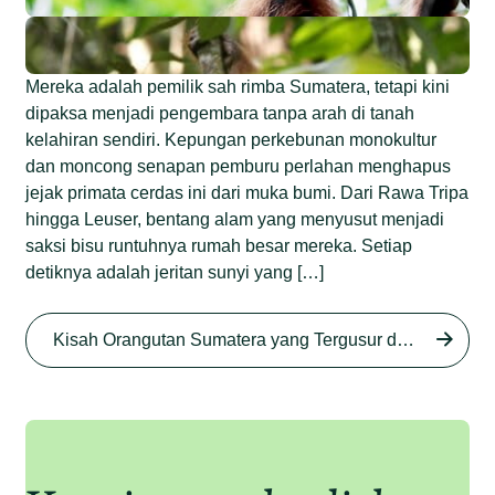
Mereka adalah pemilik sah rimba Sumatera, tetapi kini
dipaksa menjadi pengembara tanpa arah di tanah
kelahiran sendiri. Kepungan perkebunan monokultur
dan moncong senapan pemburu perlahan menghapus
jejak primata cerdas ini dari muka bumi. Dari Rawa Tripa
hingga Leuser, bentang alam yang menyusut menjadi
saksi bisu runtuhnya rumah besar mereka. Setiap
detiknya adalah jeritan sunyi yang […]
Begini Nasib Orangutan
Sumatera di Rawa Tripa
Kisah Orangutan Sumatera yang Tergusur dari Rumah Sendiri series
Begini Modus Perburuan
Junaidi Hanafiah
27 Agu 2025
Orangutan Sumatera
Junaidi Hanafiah
11 Jul 2025