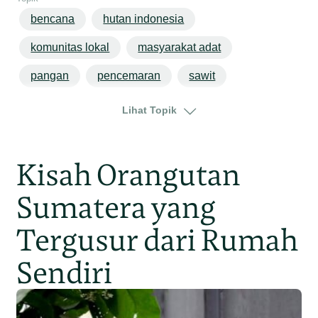
bencana
hutan indonesia
komunitas lokal
masyarakat adat
pangan
pencemaran
sawit
transisi energi
jakarta
jawa
Lihat Topik
Kisah Orangutan
Sumatera yang
Tergusur dari Rumah
Sendiri