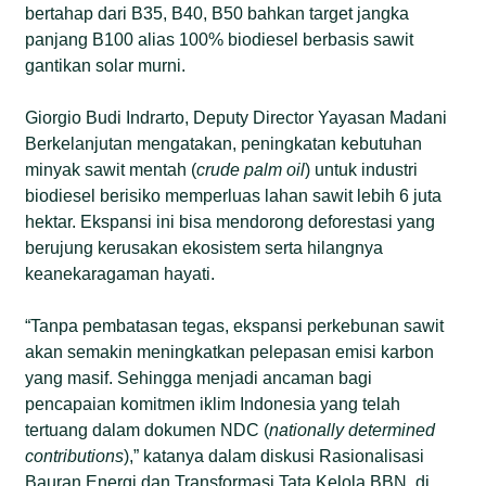
bertahap dari B35, B40, B50 bahkan target jangka
panjang B100 alias 100% biodiesel berbasis sawit
gantikan solar murni.
Giorgio Budi Indrarto, Deputy Director Yayasan Madani
Berkelanjutan mengatakan, peningkatan kebutuhan
minyak sawit mentah (
crude palm oil
) untuk industri
biodiesel berisiko memperluas lahan sawit lebih 6 juta
hektar. Ekspansi ini bisa mendorong deforestasi yang
berujung kerusakan ekosistem serta hilangnya
keanekaragaman hayati.
“Tanpa pembatasan tegas, ekspansi perkebunan sawit
akan semakin meningkatkan pelepasan emisi karbon
yang masif. Sehingga menjadi ancaman bagi
pencapaian komitmen iklim Indonesia yang telah
tertuang dalam dokumen NDC (
nationally determined
contributions
),” katanya dalam diskusi Rasionalisasi
Bauran Energi dan Transformasi Tata Kelola BBN, di