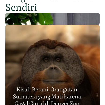
Sendiri
Populasi Orangutan
Sumatera Berkurang 2.700
Kisah Berani, Orangutan
Individu dalam Satu Dekade?
Sumatera yang Mati karena
Junaidi Hanafiah
14 Jul 2026
Gagal Ginjal di Denver Zoo