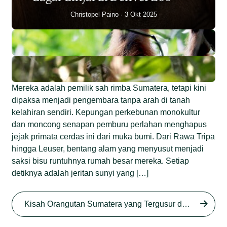
Christopel Paino
3 Okt 2025
Mereka adalah pemilik sah rimba Sumatera, tetapi kini
dipaksa menjadi pengembara tanpa arah di tanah
kelahiran sendiri. Kepungan perkebunan monokultur
dan moncong senapan pemburu perlahan menghapus
jejak primata cerdas ini dari muka bumi. Dari Rawa Tripa
hingga Leuser, bentang alam yang menyusut menjadi
saksi bisu runtuhnya rumah besar mereka. Setiap
detiknya adalah jeritan sunyi yang […]
Begini Nasib Orangutan
Sumatera di Rawa Tripa
Kisah Orangutan Sumatera yang Tergusur dari Rumah Sendiri series
Begini Modus Perburuan
Junaidi Hanafiah
27 Agu 2025
Orangutan Sumatera