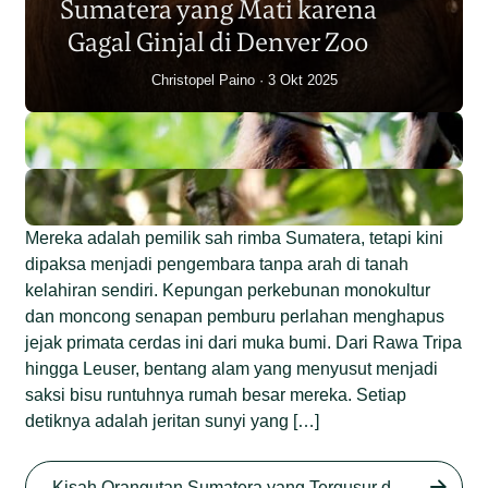
Sumatera yang Mati karena
Junaidi Hanafiah
14 Jul 2026
Gagal Ginjal di Denver Zoo
Christopel Paino
3 Okt 2025
Mereka adalah pemilik sah rimba Sumatera, tetapi kini
dipaksa menjadi pengembara tanpa arah di tanah
kelahiran sendiri. Kepungan perkebunan monokultur
dan moncong senapan pemburu perlahan menghapus
jejak primata cerdas ini dari muka bumi. Dari Rawa Tripa
hingga Leuser, bentang alam yang menyusut menjadi
saksi bisu runtuhnya rumah besar mereka. Setiap
detiknya adalah jeritan sunyi yang […]
Begini Nasib Orangutan
Sumatera di Rawa Tripa
Kisah Orangutan Sumatera yang Tergusur dari Rumah Sendiri series