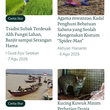
Agama mwanzae, Kadal
Cerita fitur
Penghuni Bebatuan
Tradisi Subak Terdesak
Sabana yang Seolah
Alih Fungsi Lahan,
Mengenakan Kostum
Banjir sampai Serangan
“Spider-Man”
Hama
Akhyari Hananto
I Gusti Ayu Septiari
6 Agu 2026
7 Agu 2026
Kucing Kuwuk Minim
Cerita fitur
Perhatian Dunia