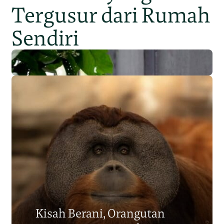
Tergusur dari Rumah
Sendiri
Populasi Orangutan
Sumatera Berkurang 2.700
Kisah Berani, Orangutan
Individu dalam Satu Dekade?