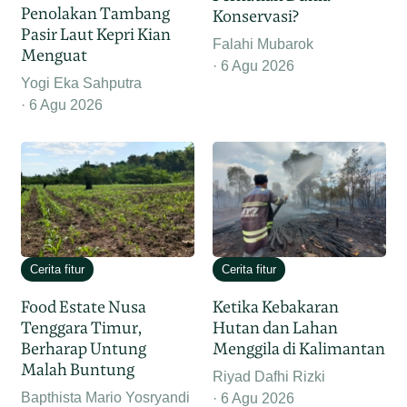
Penolakan Tambang
Konservasi?
Pasir Laut Kepri Kian
Falahi Mubarok
Menguat
6 Agu 2026
Yogi Eka Sahputra
6 Agu 2026
Cerita fitur
Cerita fitur
Food Estate Nusa
Ketika Kebakaran
Tenggara Timur,
Hutan dan Lahan
Berharap Untung
Menggila di Kalimantan
Malah Buntung
Riyad Dafhi Rizki
Bapthista Mario Yosryandi
6 Agu 2026