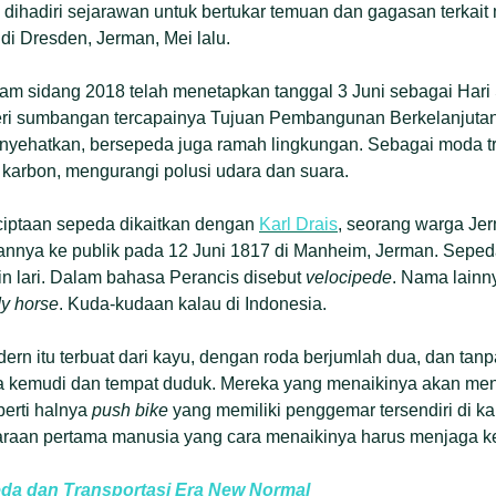
g dihadiri sejarawan untuk bertukar temuan dan gagasan terkait
 di Dresden, Jerman, Mei lalu.
am sidang 2018 telah menetapkan tanggal 3 Juni sebagai Har
ri sumbangan tercapainya Tujuan Pembangunan Berkelanjutan
nyehatkan, bersepeda juga ramah lingkungan. Sebagai moda tr
 karbon, mengurangi polusi udara dan suara.
iptaan sepeda dikaitkan dengan
Karl Drais
, seorang warga Je
nya ke publik pada 12 Juni 1817 di Manheim, Jerman. Sepeda
n lari. Dalam bahasa Perancis disebut
velocipede
. Nama lainn
y horse
. Kuda-kudaan kalau di Indonesia.
ern itu terbuat dari kayu, dengan roda berjumlah dua, dan tan
Ada kemudi dan tempat duduk. Mereka yang menaikinya akan m
erti halnya
push bike
yang memiliki penggemar tersendiri di k
raan pertama manusia yang cara menaikinya harus menjaga 
eda dan Transportasi Era New Normal