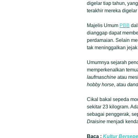
digelar tiap tahun, yan
terakhir mereka digelar
Majelis Umum
PBB
dal
dianggap dapat membe
perdamaian. Selain me
tak meninggalkan jejak
Umumnya sejarah penc
memperkenalkan temuan
laufmaschine
atau mesi
hobby horse
, atau
dand
Cikal bakal sepeda mod
sekitar 23 kilogram. 
sebagai penggerak, sep
Draisine
menjadi kenda
Baca :
Kultur Bersep