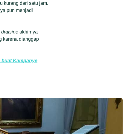
u kurang dari satu jam.
nya pun menjadi
a
draisine
akhirnya
ng karena dianggap
ia buat Kampanye