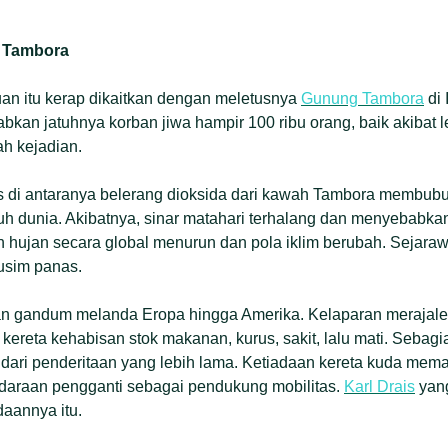
n Tambora
an itu kerap dikaitkan dengan meletusnya
Gunung Tambora
di 
kan jatuhnya korban jiwa hampir 100 ribu orang, baik akibat 
h kejadian.
gas di antaranya belerang dioksida dari kawah Tambora membubu
uh dunia. Akibatnya, sinar matahari terhalang dan menyebabka
 hujan secara global menurun dan pola iklim berubah. Sejar
usim panas.
n gandum melanda Eropa hingga Amerika. Kelaparan merajalel
kereta kehabisan stok makanan, kurus, sakit, lalu mati. Sebagi
dari penderitaan yang lebih lama. Ketiadaan kereta kuda mem
araan pengganti sebagai pendukung mobilitas.
Karl Drais
yan
aannya itu.