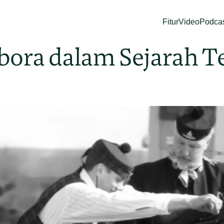
Fitur
Video
Podca
ora dalam Sejarah T