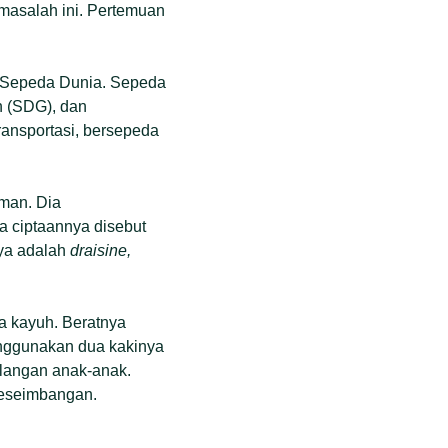
 masalah ini. Pertemuan
i Sepeda Dunia. Sepeda
 (SDG), dan
ansportasi, bersepeda
rman. Dia
 ciptaannya disebut
ya adalah
draisine,
pa kayuh. Beratnya
enggunakan dua kakinya
alangan anak-anak.
keseimbangan.