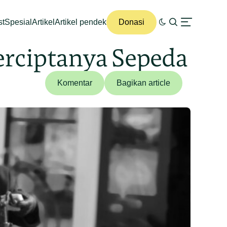
st
Spesial
Artikel
Artikel pendek
Donasi
erciptanya Sepeda
Komentar
Bagikan article