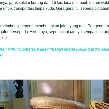
ya, jarak sekitar kurang dari 16 km, bisa ditempuh dalam wakt
 untuk transportasi tanpa kuda. Gara-gara itu, sepeda ciptaan
lan seimbang, sepeda membutuhkan jalan yang rata. Pengendar
i jalur bersepeda. Akibatnya, sepeda ciptaannya sempat dilara
 kaki.
uhan Ribu Kilometer, Kakek Ini Bersepeda Keliling Indones
an