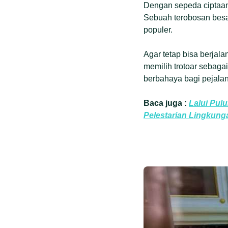
Dengan sepeda ciptaann
Sebuah terobosan besar
populer.
Agar tetap bisa berja
memilih trotoar sebaga
berbahaya bagi pejalan
Baca juga :
Lalui Pul
Pelestarian Lingkung