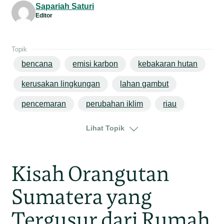
Sapariah Saturi
Editor
Topik
bencana
emisi karbon
kebakaran hutan
kerusakan lingkungan
lahan gambut
pencemaran
perubahan iklim
riau
sumatera
Lihat Topik
Kisah Orangutan
Sumatera yang
Tergusur dari Rumah