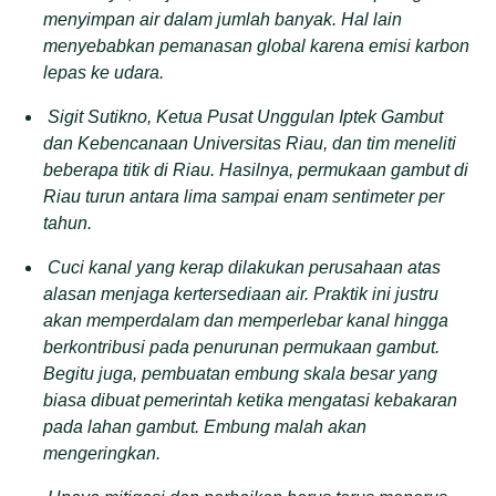
menyimpan air
dalam
jumlah banyak.
Hal lain
menyebabkan
pemanasan global
karena
emisi karbon
lepas ke udara.
Sigit Sutikno, Ketua Pusat Unggulan Iptek Gambut
dan Kebencanaan Universitas Riau,
dan tim meneliti
beberapa titik di Riau. Hasilnya,
permukaan gambut di
Riau turun antara lima sampai enam
s
entimeter per
tahun
.
C
uci kanal yang kerap dilakukan perusahaan atas
alasan menjaga kertersediaan air.
Praktik
ini justru
akan memperdalam dan memperlebar kanal
hingga
berkontribusi pada penurunan permukaan gambut.
Begitu juga,
pembuatan embung skala besar
yang
biasa
dibuat pemerintah ketika mengatasi kebakaran
pada lahan gambut. Embung malah akan
mengeringkan.