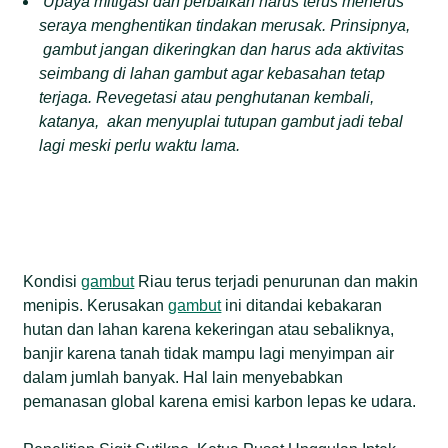
U
paya mitigasi dan perbaikan harus terus menerus
seraya menghentikan tindakan merusak. Prinsipnya
,
gambut jangan dikeringkan
dan h
arus ada aktivitas
seimbang di lahan gambut agar
kebasahan
tetap
terjaga. Revegetasi atau penghutanan kembali
,
katanya,
akan menyuplai tutupan gambut jadi tebal
lagi meski
perlu
waktu lama.
Kondisi
gambut
Riau terus terjadi penurunan dan makin
menipis. Kerusakan
gambut
ini ditandai kebakaran
hutan dan lahan karena kekeringan atau sebaliknya,
banjir karena tanah tidak mampu lagi menyimpan air
dalam jumlah banyak. Hal lain menyebabkan
pemanasan global karena emisi karbon lepas ke udara.