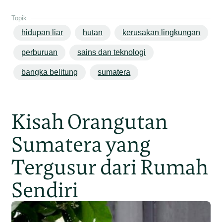
Topik
hidupan liar
hutan
kerusakan lingkungan
perburuan
sains dan teknologi
bangka belitung
sumatera
Kisah Orangutan
Sumatera yang
Tergusur dari Rumah
Sendiri