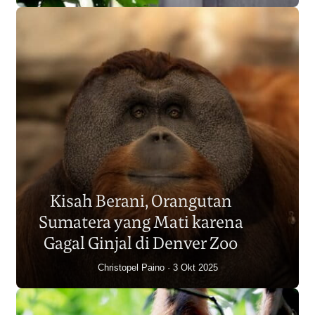
Populasi Orangutan
Sumatera Berkurang 2.700
Kisah Berani, Orangutan
Individu dalam Satu Dekade?
Sumatera yang Mati karena
Junaidi Hanafiah
14 Jul 2026
Gagal Ginjal di Denver Zoo
Christopel Paino
3 Okt 2025