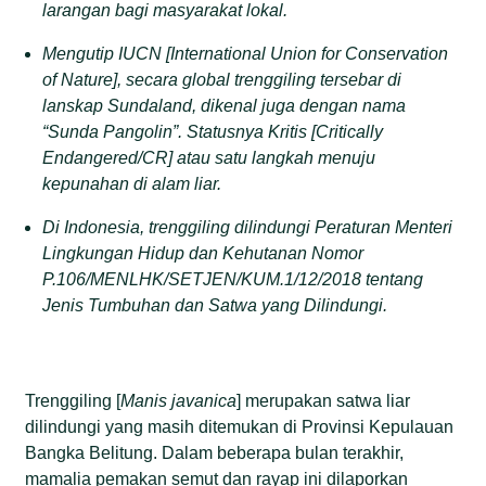
larangan bagi masyarakat lokal.
Mengutip IUCN [International Union for Conservation
of Nature], secara global
trenggiling
tersebar di
lanskap Sundaland, dikenal
juga
dengan nama
“Sunda Pangolin”
.
Statusnya
Kritis [Critically
Endangered/CR] atau satu langkah menuju
kepunahan di alam liar.
D
i Indonesia,
trenggiling
dilindungi
Peraturan Menteri
Lingkungan Hidup dan Kehutanan Nomor
P.106/MENLHK/SETJEN/KUM.1/12/2018 tentang
Jenis Tumbuhan dan Satwa yang Dilindungi.
Trenggiling [
Manis
j
avanica
] merupakan satwa liar
dilindungi yang masih ditemukan di Provinsi Kepulauan
Bangka Belitung. Dalam beberapa bulan terakhir,
mamalia pemakan semut dan rayap ini dilaporkan