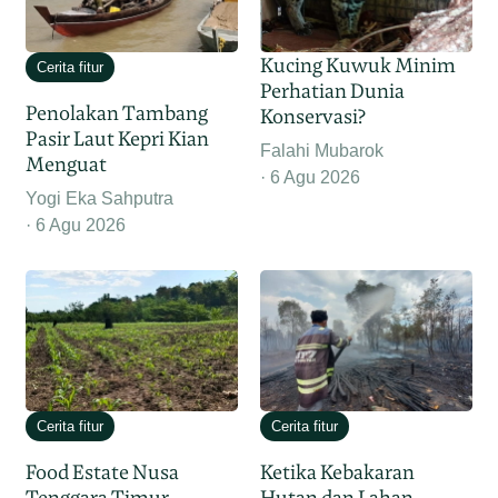
Kucing Kuwuk Minim
Cerita fitur
Perhatian Dunia
Penolakan Tambang
Konservasi?
Pasir Laut Kepri Kian
Falahi Mubarok
Menguat
6 Agu 2026
Yogi Eka Sahputra
6 Agu 2026
Cerita fitur
Cerita fitur
Food Estate Nusa
Ketika Kebakaran
Tenggara Timur,
Hutan dan Lahan