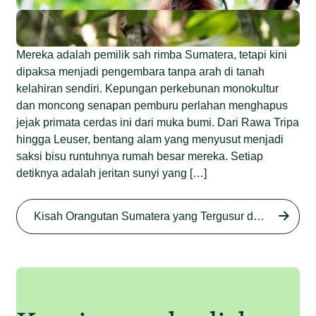
Mereka adalah pemilik sah rimba Sumatera, tetapi kini
dipaksa menjadi pengembara tanpa arah di tanah
kelahiran sendiri. Kepungan perkebunan monokultur
dan moncong senapan pemburu perlahan menghapus
jejak primata cerdas ini dari muka bumi. Dari Rawa Tripa
hingga Leuser, bentang alam yang menyusut menjadi
saksi bisu runtuhnya rumah besar mereka. Setiap
detiknya adalah jeritan sunyi yang […]
Begini Nasib Orangutan
Sumatera di Rawa Tripa
Kisah Orangutan Sumatera yang Tergusur dari Rumah Sendiri series
Begini Modus Perburuan
Junaidi Hanafiah
27 Agu 2025
Orangutan Sumatera
Junaidi Hanafiah
11 Jul 2025