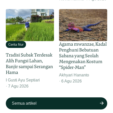
Agama mwanzae, Kadal
Cerita fitur
Penghuni Bebatuan
Tradisi Subak Terdesak
Sabana yang Seolah
Alih Fungsi Lahan,
Mengenakan Kostum
Banjir sampai Serangan
“Spider-Man”
Hama
Akhyari Hananto
I Gusti Ayu Septiari
6 Agu 2026
7 Agu 2026
Semua artikel