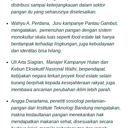
distribusi
sampai
keterjangkauan
dalam sektor
pangan itu yang
seharusnya diselesaikan.
Wahyu A. Perdana
,
Juru kampanye Pantau Gambut,
mengatakan
,
pemenuhan pangan dengan sistem
monokultur skala luas seperti food estate
tak
hanya
berdampak terhadap lingkungan, juga kebudayaan
dan identitas
bisa hilang
.
Uli Arta Siagian
,
Manajer Kampanye Hutan dan
Kebun Eksekutif Nasional
Walhi
, berpendapat
,
kebijakan negara terkait proyek food estate selain
kurang berpihak kepada kesejahteraan rakyat, juga
membawa ancaman perubahan iklim lebih parah.
Angga Dwiartama, peneliti sosiologi pertanian-
pangan dari Institute Teknologi Bandung
mengatakan,
m
akna kedaultanan pangan menekankan hak
mendapatkan makanan sehat, disesuaikan secara