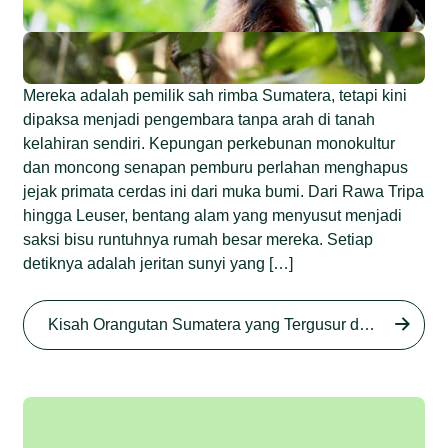
Mereka adalah pemilik sah rimba Sumatera, tetapi kini
dipaksa menjadi pengembara tanpa arah di tanah
kelahiran sendiri. Kepungan perkebunan monokultur
dan moncong senapan pemburu perlahan menghapus
jejak primata cerdas ini dari muka bumi. Dari Rawa Tripa
hingga Leuser, bentang alam yang menyusut menjadi
saksi bisu runtuhnya rumah besar mereka. Setiap
detiknya adalah jeritan sunyi yang […]
Begini Nasib Orangutan
Sumatera di Rawa Tripa
Kisah Orangutan Sumatera yang Tergusur dari Rumah Sendiri series
Begini Modus Perburuan
Junaidi Hanafiah
27 Agu 2025
Orangutan Sumatera
Junaidi Hanafiah
11 Jul 2025