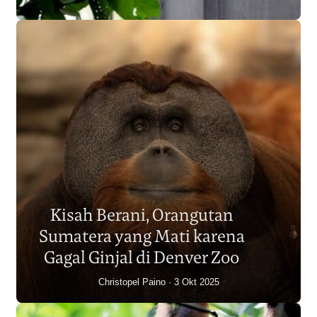
Populasi Orangutan
Sumatera Berkurang 2.700
Kisah Berani, Orangutan
Individu dalam Satu Dekade?
Sumatera yang Mati karena
Junaidi Hanafiah
14 Jul 2026
Gagal Ginjal di Denver Zoo
Christopel Paino
3 Okt 2025