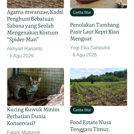
Agama mwanzae, Kadal
Cerita fitur
Penghuni Bebatuan
Penolakan Tambang
Sabana yang Seolah
Pasir Laut Kepri Kian
Mengenakan Kostum
Menguat
“Spider-Man”
Yogi Eka Sahputra
Akhyari Hananto
6 Agu 2026
6 Agu 2026
Kucing Kuwuk Minim
Cerita fitur
Perhatian Dunia
Food Estate Nusa
Konservasi?
Tenggara Timur,
Falahi Mubarok