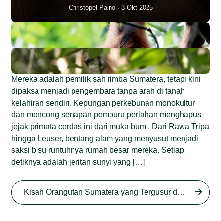
Christopel Paino
3 Okt 2025
Mereka adalah pemilik sah rimba Sumatera, tetapi kini
dipaksa menjadi pengembara tanpa arah di tanah
kelahiran sendiri. Kepungan perkebunan monokultur
dan moncong senapan pemburu perlahan menghapus
jejak primata cerdas ini dari muka bumi. Dari Rawa Tripa
hingga Leuser, bentang alam yang menyusut menjadi
saksi bisu runtuhnya rumah besar mereka. Setiap
detiknya adalah jeritan sunyi yang […]
Begini Nasib Orangutan
Sumatera di Rawa Tripa
Kisah Orangutan Sumatera yang Tergusur dari Rumah Sendiri series
Begini Modus Perburuan
Junaidi Hanafiah
27 Agu 2025
Orangutan Sumatera