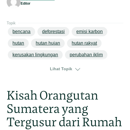
Editor
Topik
bencana
deforestasi
emisi karbon
hutan
hutan hujan
hutan rakyat
kerusakan lingkungan
perubahan iklim
jambi
sumatera
Lihat Topik
Kisah Orangutan
Sumatera yang
Tergusur dari Rumah