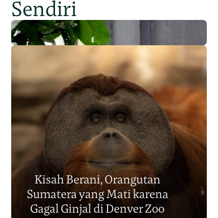
Sendiri
Populasi Orangutan
Sumatera Berkurang 2.700
Kisah Berani, Orangutan
Individu dalam Satu Dekade?
Sumatera yang Mati karena
Junaidi Hanafiah
14 Jul 2026
Gagal Ginjal di Denver Zoo