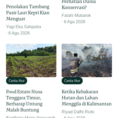
Perhatian Dunia
Penolakan Tambang
Konservasi?
Pasir Laut Kepri Kian
Falahi Mubarok
Menguat
6 Agu 2026
Yogi Eka Sahputra
6 Agu 2026
Cerita fitur
Cerita fitur
Food Estate Nusa
Ketika Kebakaran
Tenggara Timur,
Hutan dan Lahan
Berharap Untung
Menggila di Kalimantan
Malah Buntung
Riyad Dafhi Rizki
Bapthista Mario Yosryandi