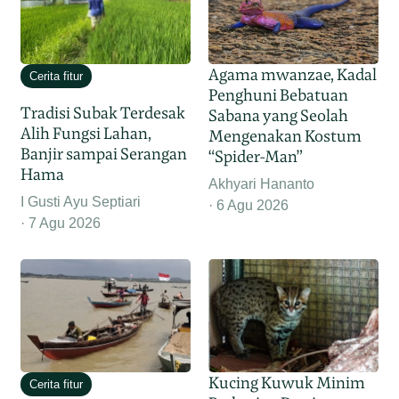
Agama mwanzae, Kadal
Cerita fitur
Penghuni Bebatuan
Tradisi Subak Terdesak
Sabana yang Seolah
Alih Fungsi Lahan,
Mengenakan Kostum
Banjir sampai Serangan
“Spider-Man”
Hama
Akhyari Hananto
I Gusti Ayu Septiari
6 Agu 2026
7 Agu 2026
Kucing Kuwuk Minim
Cerita fitur