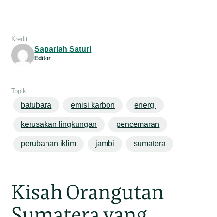
Kredit
Sapariah Saturi
Editor
Topik
batubara
emisi karbon
energi
kerusakan lingkungan
pencemaran
perubahan iklim
jambi
sumatera
Kisah Orangutan
Sumatera yang