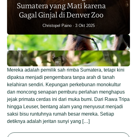
Sumatera yang Mati karena
Junaidi Hanafiah
14 Jul 2026
Gagal Ginjal di Denver Zoo
Christopel Paino
3 Okt 2025
Mereka adalah pemilik sah rimba Sumatera, tetapi kini
dipaksa menjadi pengembara tanpa arah di tanah
kelahiran sendiri. Kepungan perkebunan monokultur
dan moncong senapan pemburu perlahan menghapus
jejak primata cerdas ini dari muka bumi. Dari Rawa Tripa
hingga Leuser, bentang alam yang menyusut menjadi
saksi bisu runtuhnya rumah besar mereka. Setiap
detiknya adalah jeritan sunyi yang […]
Begini Nasib Orangutan