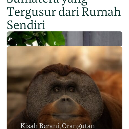
Tergusur dari Rumah
Sendiri
Populasi Orangutan
Sumatera Berkurang 2.700
Kisah Berani, Orangutan
Individu dalam Satu Dekade?