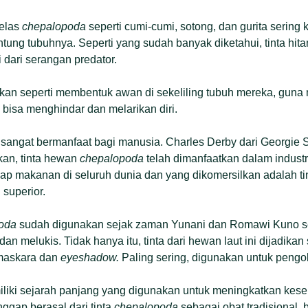
elas
c
hepalopoda
seperti cumi-cumi, sotong, dan gurita sering 
tung tubuhnya. Seperti yang sudah banyak diketahui, tinta hita
 dari serangan predator.
urkan seperti membentuk awan di sekeliling tubuh mereka, gu
bisa menghindar dan melarikan diri.
ni sangat bermanfaat bagi manusia. Charles Derby dari Georgie 
an, tinta hewan
chepalopoda
telah dimanfaatkan dalam indust
p makanan di seluruh dunia dan yang dikomersilkan adalah ti
superior.
oda
sudah digunakan sejak zaman Yunani dan Romawi Kuno seb
n melukis. Tidak hanya itu, tinta dari hewan laut ini dijadika
 maskara dan
eyeshadow.
Paling sering, digunakan untuk pengo
liki sejarah panjang yang digunakan untuk meningkatkan kes
ggap berasal dari tinta
chepalopoda
sebagai obat tradisional,