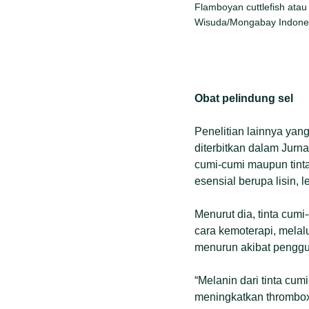
Flamboyan cuttlefish atau
Wisuda/Mongabay Indone
Obat pelindung sel
Penelitian lainnya yan
diterbitkan dalam Jur
cumi-cumi maupun tint
esensial berupa lisin, l
Menurut dia, tinta cum
cara kemoterapi, melal
menurun akibat penggu
“Melanin dari tinta cu
meningkatkan thrombox