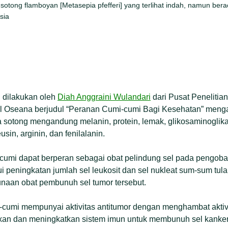
 sotong flamboyan [Metasepia pfefferi] yang terlihat indah, namun bera
sia
g dilakukan oleh
Diah Anggraini Wulandari
dari Pusat Penelitia
nal Oseana berjudul “Peranan Cumi-cumi Bagi Kesehatan” meng
a sotong mengandung melanin, protein, lemak, glikosaminogli
eusin, arginin, dan fenilalanin.
i-cumi dapat berperan sebagai obat pelindung sel pada pengob
ui peningkatan jumlah sel leukosit dan sel nukleat sum-sum tul
naan obat pembunuh sel tumor tersebut.
mi-cumi mempunyai aktivitas antitumor dengan menghambat aktiv
an dan meningkatkan sistem imun untuk membunuh sel kanker.