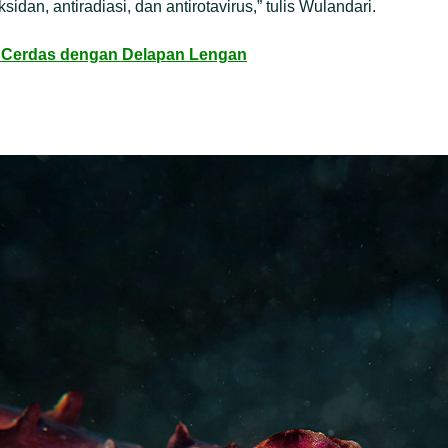
idan, antiradiasi, dan antirotavirus,” tulis Wulandari.
s Cerdas dengan Delapan Lengan