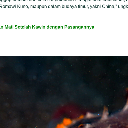
n Romawi Kuno, maupun dalam budaya timur, yakni China,” ung
kan Mati Setelah Kawin dengan Pasangannya