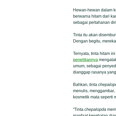
Hewan-hewan dalam k
berwarna hitam dari kan
sebagai pertahanan diri
Tinta itu akan disemb
Dengan begitu, mereka 
Ternyata, tinta hitam i
penelitiannya
mengatak
umum, sebagai penyeda
dianggap rasanya yang 
Bahkan, tinta
chepalop
menulis, menggambar, da
kosmetik mata seperti
“Tinta
chepalopda
memi
manfaat kesehatan dian