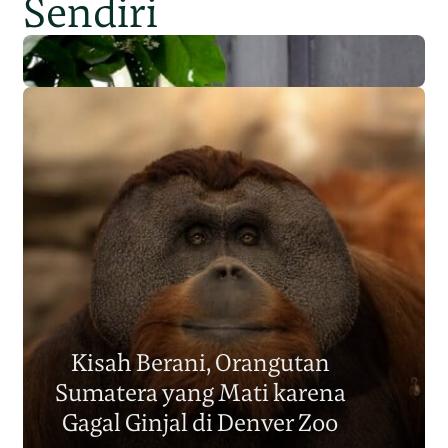
Sendiri
Populasi Orangutan
Sumatera Berkurang 2.700
Kisah Berani, Orangutan
Individu dalam Satu Dekade?
Sumatera yang Mati karena
Junaidi Hanafiah
14 Jul 2026
Gagal Ginjal di Denver Zoo