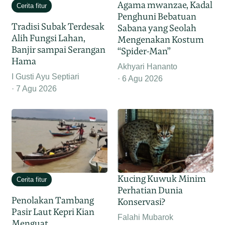
Agama mwanzae, Kadal
Cerita fitur
Penghuni Bebatuan
Tradisi Subak Terdesak
Sabana yang Seolah
Alih Fungsi Lahan,
Mengenakan Kostum
Banjir sampai Serangan
“Spider-Man”
Hama
Akhyari Hananto
I Gusti Ayu Septiari
6 Agu 2026
7 Agu 2026
Kucing Kuwuk Minim
Cerita fitur
Perhatian Dunia
Penolakan Tambang
Konservasi?
Pasir Laut Kepri Kian
Falahi Mubarok
Menguat