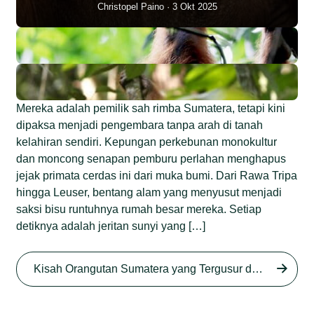
Christopel Paino
3 Okt 2025
Mereka adalah pemilik sah rimba Sumatera, tetapi kini
dipaksa menjadi pengembara tanpa arah di tanah
kelahiran sendiri. Kepungan perkebunan monokultur
dan moncong senapan pemburu perlahan menghapus
jejak primata cerdas ini dari muka bumi. Dari Rawa Tripa
hingga Leuser, bentang alam yang menyusut menjadi
saksi bisu runtuhnya rumah besar mereka. Setiap
detiknya adalah jeritan sunyi yang […]
Begini Nasib Orangutan
Sumatera di Rawa Tripa
Kisah Orangutan Sumatera yang Tergusur dari Rumah Sendiri series
Begini Modus Perburuan
Junaidi Hanafiah
27 Agu 2025
Orangutan Sumatera