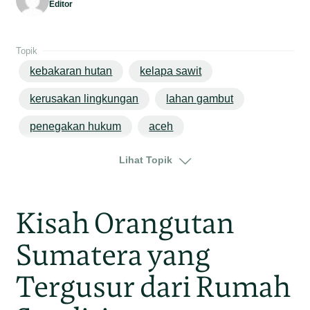
Editor
Topik
kebakaran hutan
kelapa sawit
kerusakan lingkungan
lahan gambut
penegakan hukum
aceh
ekosistem leuser
sumatera
Lihat Topik
Kisah Orangutan
Sumatera yang
Tergusur dari Rumah