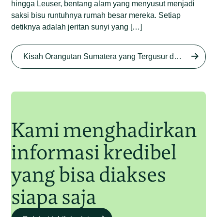
hingga Leuser, bentang alam yang menyusut menjadi
saksi bisu runtuhnya rumah besar mereka. Setiap
detiknya adalah jeritan sunyi yang […]
Begini Nasib Orangutan
Sumatera di Rawa Tripa
Kisah Orangutan Sumatera yang Tergusur dari Rumah Sendiri series
Begini Modus Perburuan
Junaidi Hanafiah
27 Agu 2025
Orangutan Sumatera
Junaidi Hanafiah
11 Jul 2025
Kami menghadirkan
informasi kredibel
yang bisa diakses
siapa saja