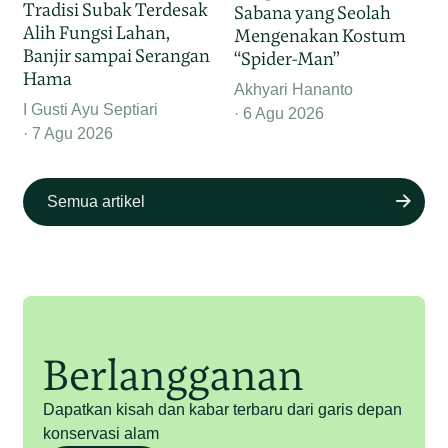
Tradisi Subak Terdesak
Sabana yang Seolah
Alih Fungsi Lahan,
Mengenakan Kostum
Banjir sampai Serangan
“Spider-Man”
Hama
Akhyari Hananto
I Gusti Ayu Septiari
6 Agu 2026
7 Agu 2026
Semua artikel
Berlangganan
Dapatkan kisah dan kabar terbaru dari garis depan
konservasi alam