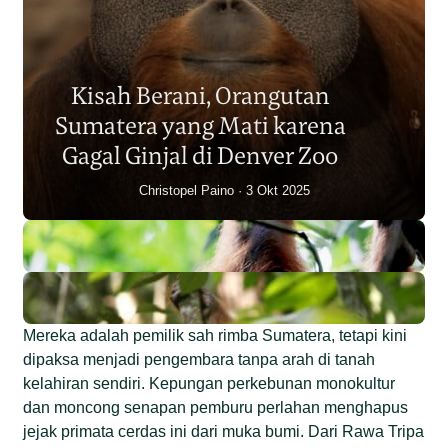
Populasi Orangutan
Sumatera Berkurang 2.700
Kisah Berani, Orangutan
Individu dalam Satu Dekade?
Sumatera yang Mati karena
Junaidi Hanafiah
14 Jul 2026
Gagal Ginjal di Denver Zoo
Christopel Paino
3 Okt 2025
Mereka adalah pemilik sah rimba Sumatera, tetapi kini
dipaksa menjadi pengembara tanpa arah di tanah
kelahiran sendiri. Kepungan perkebunan monokultur
dan moncong senapan pemburu perlahan menghapus
jejak primata cerdas ini dari muka bumi. Dari Rawa Tripa