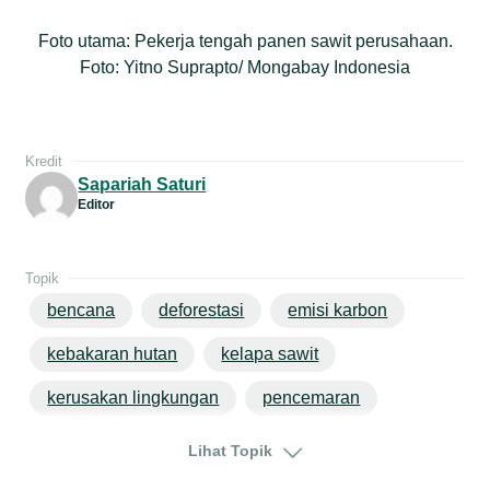
Foto utama: Pekerja tengah panen sawit perusahaan.
Foto: Yitno Suprapto/ Mongabay Indonesia
Kredit
Sapariah Saturi
Editor
Topik
bencana
deforestasi
emisi karbon
kebakaran hutan
kelapa sawit
kerusakan lingkungan
pencemaran
perubahan iklim
jakarta
jawa
Lihat Topik