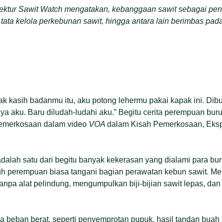
rektur Sawit Watch mengatakan, kebanggaan sawit sebagai pe
n tata kelola perkebunan sawit, hingga antara lain berimbas pad
 tak kasih badanmu itu, aku potong lehermu pakai kapak ini. Di
rinya aku. Baru diludah-ludahi aku.” Begitu cerita perempuan bu
pemerkosaan dalam video
VOA
dalam Kisah Pemerkosaan, Eksp
 adalah satu dari begitu banyak kekerasan yang dialami para b
uh perempuan biasa tangani bagian perawatan kebun sawit. Me
anpa alat pelindung, mengumpulkan biji-bijian sawit lepas, d
beban berat, seperti penyemprotan pupuk, hasil tandan buah 