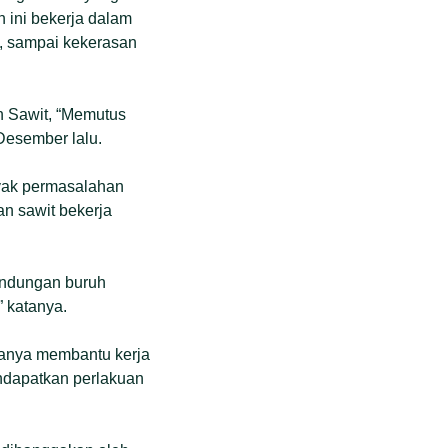
ini bekerja dalam
ik, sampai kekerasan
n Sawit, “Memutus
esember lalu.
yak permasalahan
n sawit bekerja
lindungan buruh
” katanya.
hanya membantu kerja
endapatkan perlakuan