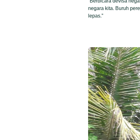
“Berbicara devisa nega
negara kita. Buruh per
lepas.”