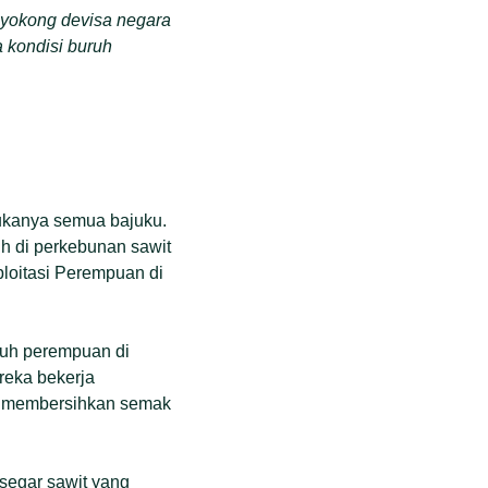
nyokong devisa negara
a kondisi buruh
bukanya semua bajuku.
ruh di perkebunan sawit
loitasi Perempuan di
uruh perempuan di
reka bekerja
an membersihkan semak
segar sawit yang