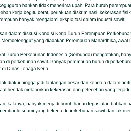
guguran bahkan tidak menerima upah. Para buruh perempuan 
beban kerja begitu berat, perlakuan diskriminasi, kekerasan fis
rempuan banyak mengalami eksploitasi dalam industri sawit.
hasan dalam diskusi Kondisi Kerja Buruh Perempuan Perkebuna
g Membelenggu” yang diadakan Perempuan Mahardhika, awal D
kat Buruh Perkebunan Indonesia (Serbundo) mengatakan, ban
an di perkebunan sawit. Banyak perempuan buruh di perkebuna
ar di Dinas Tenaga Kerja.
ak diakui hingga jadi tantangan besar dan kendala dalam per
saat hendak melaporkan kekerasan dan pelecehan yang terjadi,
an, katanya, banyak menjadi buruh harian lepas atau bahkan 
ri membantu suami yang bekerja di perkebunan sawit dan tak m