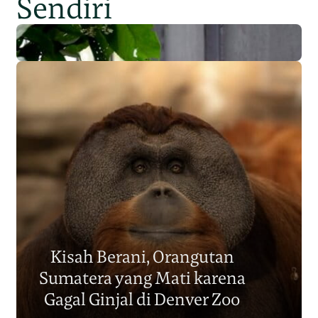
Sendiri
Populasi Orangutan
Sumatera Berkurang 2.700
Kisah Berani, Orangutan
Individu dalam Satu Dekade?
Sumatera yang Mati karena
Junaidi Hanafiah
14 Jul 2026
Gagal Ginjal di Denver Zoo