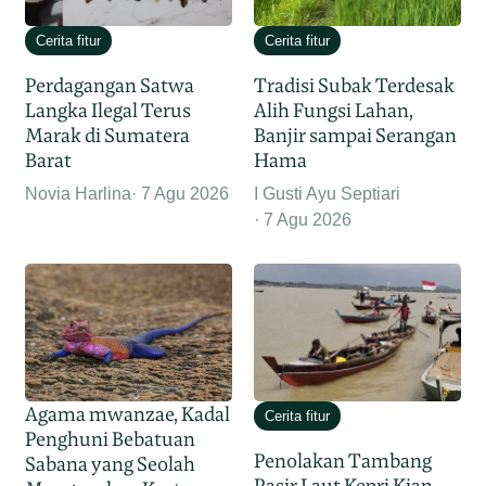
Cerita fitur
Cerita fitur
Perdagangan Satwa
Tradisi Subak Terdesak
Langka Ilegal Terus
Alih Fungsi Lahan,
Marak di Sumatera
Banjir sampai Serangan
Barat
Hama
Novia Harlina
7 Agu 2026
I Gusti Ayu Septiari
7 Agu 2026
Agama mwanzae, Kadal
Cerita fitur
Penghuni Bebatuan
Penolakan Tambang
Sabana yang Seolah
Pasir Laut Kepri Kian