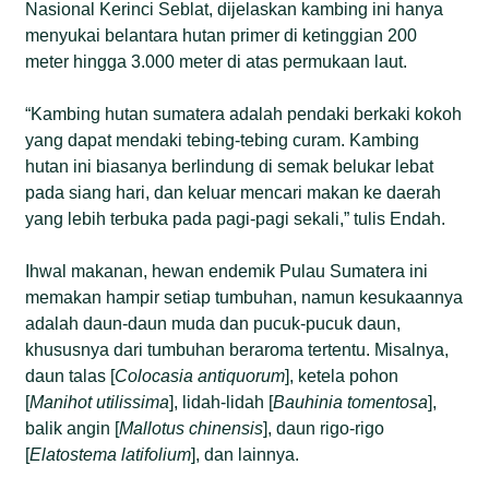
Nasional Kerinci Seblat, dijelaskan kambing ini hanya
menyukai belantara hutan primer di ketinggian 200
meter hingga 3.000 meter di atas permukaan laut.
“Kambing hutan sumatera adalah pendaki berkaki kokoh
yang dapat mendaki tebing-tebing curam. Kambing
hutan ini biasanya berlindung di semak belukar lebat
pada siang hari, dan keluar mencari makan ke daerah
yang lebih terbuka pada pagi-pagi sekali,” tulis Endah.
Ihwal makanan, hewan endemik Pulau Sumatera ini
memakan hampir setiap tumbuhan, namun kesukaannya
adalah daun-daun muda dan pucuk-pucuk daun,
khususnya dari tumbuhan beraroma tertentu. Misalnya,
daun talas [
Colocasia
antiquorum
], ketela pohon
[
Manihot
utilissima
], lidah-lidah [
Bauhinia
tomentosa
],
balik angin [
Mallotus
chinensis
], daun rigo-rigo
[
Elatostema
latifolium
], dan lainnya.