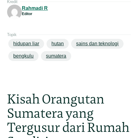
Kredit
Rahmadi R
Editor
Topik
hidupan liar
hutan
sains dan teknologi
bengkulu
sumatera
Kisah Orangutan
Sumatera yang
Tergusur dari Rumah