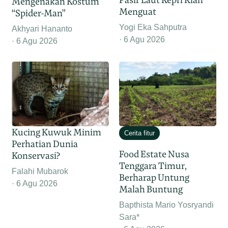
Mengenakan Kostum
Menguat
“Spider-Man”
Yogi Eka Sahputra
Akhyari Hananto
6 Agu 2026
6 Agu 2026
Kucing Kuwuk Minim
Cerita fitur
Perhatian Dunia
Food Estate Nusa
Konservasi?
Tenggara Timur,
Falahi Mubarok
Berharap Untung
6 Agu 2026
Malah Buntung
Bapthista Mario Yosryandi
Sara*