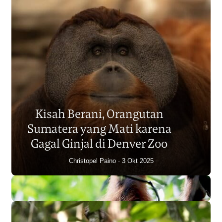
Populasi Orangutan
Sumatera Berkurang 2.700
Kisah Berani, Orangutan
Individu dalam Satu Dekade?
Sumatera yang Mati karena
Junaidi Hanafiah
14 Jul 2026
Gagal Ginjal di Denver Zoo
Christopel Paino
3 Okt 2025