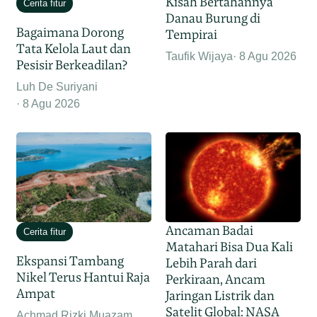
Kisah Bertahannya
Cerita fitur
Danau Burung di
Bagaimana Dorong
Tempirai
Tata Kelola Laut dan
Taufik Wijaya
8 Agu 2026
Pesisir Berkeadilan?
Luh De Suriyani
8 Agu 2026
Ancaman Badai
Cerita fitur
Matahari Bisa Dua Kali
Ekspansi Tambang
Lebih Parah dari
Nikel Terus Hantui Raja
Perkiraan, Ancam
Ampat
Jaringan Listrik dan
Satelit Global: NASA
Achmad Rizki Muazam