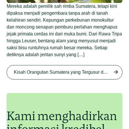
Mereka adalah pemilik sah rimba Sumatera, tetapi kini
dipaksa menjadi pengembara tanpa arah di tanah
kelahiran sendiri. Kepungan perkebunan monokultur
dan moncong senapan pemburu perlahan menghapus
jejak primata cerdas ini dari muka bumi. Dari Rawa Tripa
hingga Leuser, bentang alam yang menyusut menjadi
saksi bisu runtuhnya rumah besar mereka. Setiap
detiknya adalah jeritan sunyi yang […]
Begini Nasib Orangutan
Sumatera di Rawa Tripa
Kisah Orangutan Sumatera yang Tergusur dari Rumah Sendiri series
Begini Modus Perburuan
Junaidi Hanafiah
27 Agu 2025
Orangutan Sumatera
Junaidi Hanafiah
11 Jul 2025
Kami menghadirkan