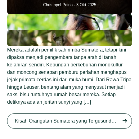
Christopel Paino
3 Okt 2025
Mereka adalah pemilik sah rimba Sumatera, tetapi kini
dipaksa menjadi pengembara tanpa arah di tanah
kelahiran sendiri. Kepungan perkebunan monokultur
dan moncong senapan pemburu perlahan menghapus
jejak primata cerdas ini dari muka bumi. Dari Rawa Tripa
hingga Leuser, bentang alam yang menyusut menjadi
saksi bisu runtuhnya rumah besar mereka. Setiap
detiknya adalah jeritan sunyi yang […]
Begini Nasib Orangutan
Sumatera di Rawa Tripa
Kisah Orangutan Sumatera yang Tergusur dari Rumah Sendiri series
Begini Modus Perburuan
Junaidi Hanafiah
27 Agu 2025
Orangutan Sumatera