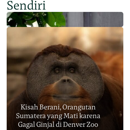
Sendiri
Populasi Orangutan
Sumatera Berkurang 2.700
Kisah Berani, Orangutan
Individu dalam Satu Dekade?
Sumatera yang Mati karena
Junaidi Hanafiah
14 Jul 2026
Gagal Ginjal di Denver Zoo