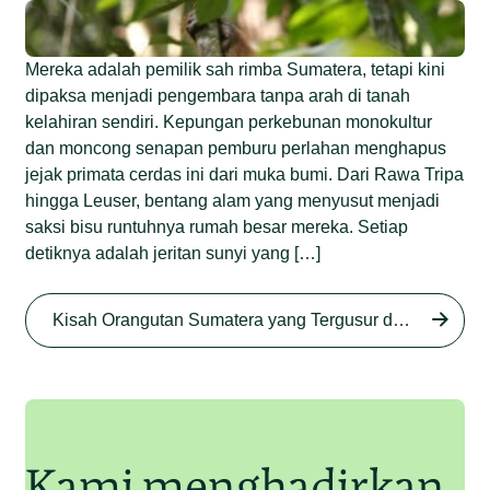
Mereka adalah pemilik sah rimba Sumatera, tetapi kini
dipaksa menjadi pengembara tanpa arah di tanah
kelahiran sendiri. Kepungan perkebunan monokultur
dan moncong senapan pemburu perlahan menghapus
jejak primata cerdas ini dari muka bumi. Dari Rawa Tripa
hingga Leuser, bentang alam yang menyusut menjadi
saksi bisu runtuhnya rumah besar mereka. Setiap
detiknya adalah jeritan sunyi yang […]
Begini Nasib Orangutan
Sumatera di Rawa Tripa
Kisah Orangutan Sumatera yang Tergusur dari Rumah Sendiri series
Begini Modus Perburuan
Junaidi Hanafiah
27 Agu 2025
Orangutan Sumatera
Junaidi Hanafiah
11 Jul 2025
Kami menghadirkan