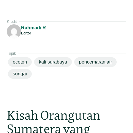
Kredit
Rahmadi R
Editor
Topik
ecoton
kali surabaya
pencemaran air
sungai
Kisah Orangutan
Sumatera yang