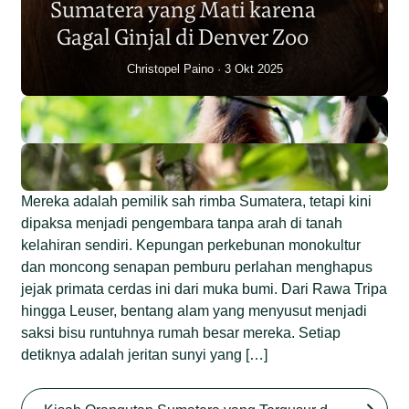
Sumatera yang Mati karena
Junaidi Hanafiah
14 Jul 2026
Gagal Ginjal di Denver Zoo
Christopel Paino
3 Okt 2025
Mereka adalah pemilik sah rimba Sumatera, tetapi kini
dipaksa menjadi pengembara tanpa arah di tanah
kelahiran sendiri. Kepungan perkebunan monokultur
dan moncong senapan pemburu perlahan menghapus
jejak primata cerdas ini dari muka bumi. Dari Rawa Tripa
hingga Leuser, bentang alam yang menyusut menjadi
saksi bisu runtuhnya rumah besar mereka. Setiap
detiknya adalah jeritan sunyi yang […]
Begini Nasib Orangutan
Sumatera di Rawa Tripa