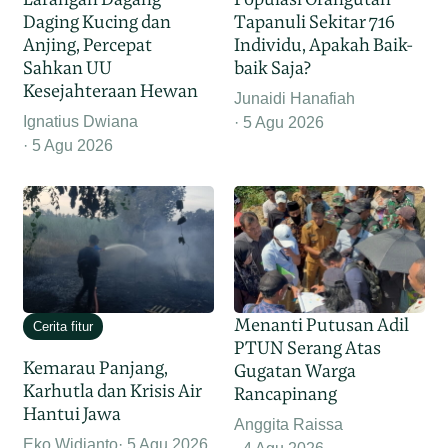
Daging Kucing dan
Tapanuli Sekitar 716
Anjing, Percepat
Individu, Apakah Baik-
Sahkan UU
baik Saja?
Kesejahteraan Hewan
Junaidi Hanafiah
Ignatius Dwiana
5 Agu 2026
5 Agu 2026
Menanti Putusan Adil
Cerita fitur
PTUN Serang Atas
Kemarau Panjang,
Gugatan Warga
Karhutla dan Krisis Air
Rancapinang
Hantui Jawa
Anggita Raissa
Eko Widianto
5 Agu 2026