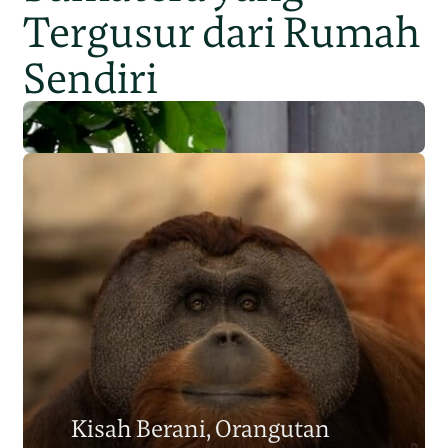
Tergusur dari Rumah
Sendiri
Populasi Orangutan
Sumatera Berkurang 2.700
Kisah Berani, Orangutan
Individu dalam Satu Dekade?