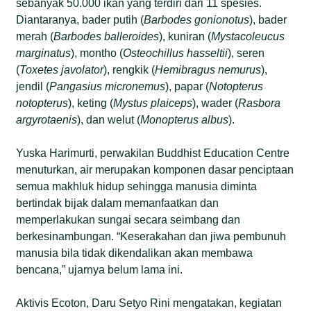
sebanyak 50.000 ikan yang terdiri dari 11 spesies.
Diantaranya, bader putih (
Barbodes gonionotus
), bader
merah (
Barbodes balleroides
), kuniran (
Mystacoleucus
marginatus
), montho (
Osteochillus hasseltii
), seren
(
Toxetes javolator
), rengkik (
Hemibragus nemurus
),
jendil (
Pangasius micronemus
), papar (
Notopterus
notopterus
), keting (
Mystus plaiceps
), wader (
Rasbora
argyrotaenis
), dan welut (
Monopterus albus
).
Yuska Harimurti, perwakilan Buddhist Education Centre
menuturkan, air merupakan komponen dasar penciptaan
semua makhluk hidup sehingga manusia diminta
bertindak bijak dalam memanfaatkan dan
memperlakukan sungai secara seimbang dan
berkesinambungan. “Keserakahan dan jiwa pembunuh
manusia bila tidak dikendalikan akan membawa
bencana,” ujarnya belum lama ini.
Aktivis Ecoton, Daru Setyo Rini mengatakan, kegiatan