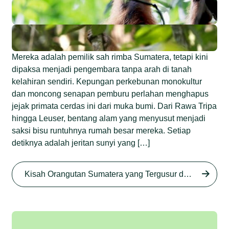
Mereka adalah pemilik sah rimba Sumatera, tetapi kini
dipaksa menjadi pengembara tanpa arah di tanah
kelahiran sendiri. Kepungan perkebunan monokultur
dan moncong senapan pemburu perlahan menghapus
jejak primata cerdas ini dari muka bumi. Dari Rawa Tripa
hingga Leuser, bentang alam yang menyusut menjadi
saksi bisu runtuhnya rumah besar mereka. Setiap
detiknya adalah jeritan sunyi yang […]
Begini Nasib Orangutan
Sumatera di Rawa Tripa
Kisah Orangutan Sumatera yang Tergusur dari Rumah Sendiri series
Begini Modus Perburuan
Junaidi Hanafiah
27 Agu 2025
Orangutan Sumatera
Junaidi Hanafiah
11 Jul 2025