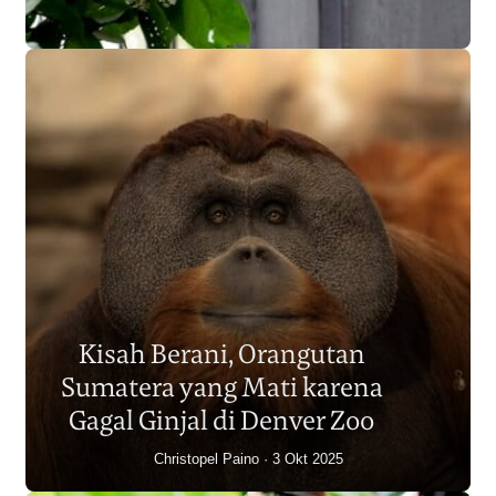
Populasi Orangutan
Sumatera Berkurang 2.700
Kisah Berani, Orangutan
Individu dalam Satu Dekade?
Sumatera yang Mati karena
Junaidi Hanafiah
14 Jul 2026
Gagal Ginjal di Denver Zoo
Christopel Paino
3 Okt 2025