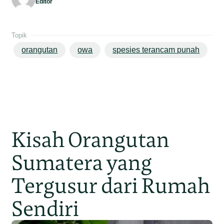
Editor
Topik
orangutan
owa
spesies terancam punah
Kisah Orangutan
Sumatera yang
Tergusur dari Rumah
Sendiri