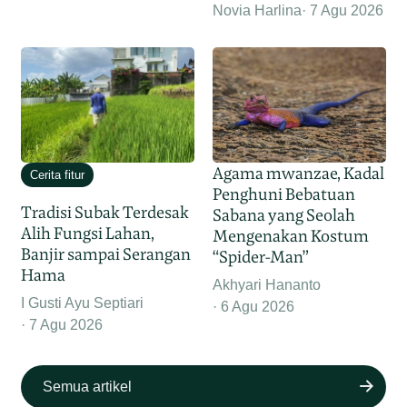
Novia Harlina
7 Agu 2026
Agama mwanzae, Kadal
Cerita fitur
Penghuni Bebatuan
Tradisi Subak Terdesak
Sabana yang Seolah
Alih Fungsi Lahan,
Mengenakan Kostum
Banjir sampai Serangan
“Spider-Man”
Hama
Akhyari Hananto
I Gusti Ayu Septiari
6 Agu 2026
7 Agu 2026
Semua artikel