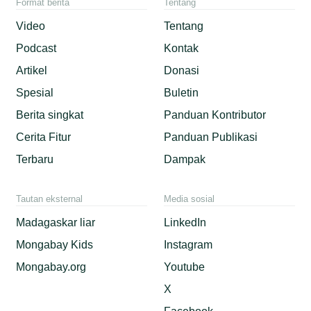
Format berita
Tentang
Video
Tentang
Podcast
Kontak
Artikel
Donasi
Spesial
Buletin
Berita singkat
Panduan Kontributor
Cerita Fitur
Panduan Publikasi
Terbaru
Dampak
Tautan eksternal
Media sosial
Madagaskar liar
LinkedIn
Mongabay Kids
Instagram
Mongabay.org
Youtube
X