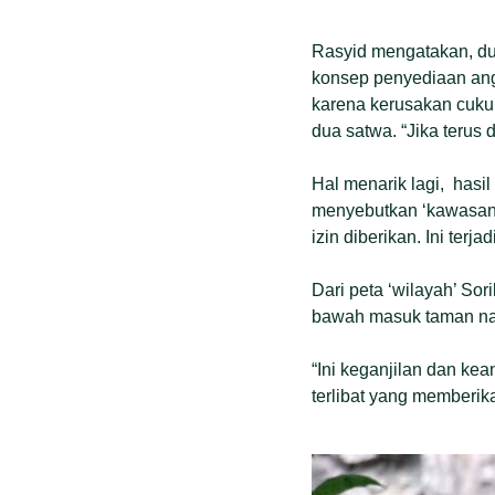
Rasyid mengatakan, dua
konsep penyediaan ang
karena kerusakan cukup
dua satwa. “Jika terus
Hal menarik lagi, has
menyebutkan ‘kawasan’
izin diberikan. Ini terj
Dari peta ‘wilayah’ So
bawah masuk taman nasi
“Ini keganjilan dan ke
terlibat yang memberika