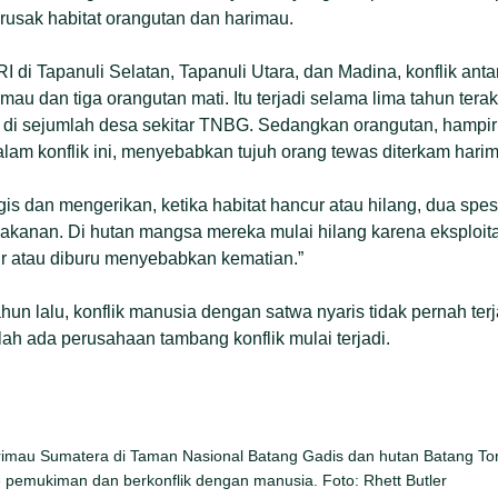
usak habitat orangutan dan harimau.
I di Tapanuli Selatan, Tapanuli Utara, dan Madina, konflik ant
u dan tiga orangutan mati. Itu terjadi selama lima tahun terak
 di sejumlah desa sekitar TNBG. Sedangkan orangutan, hampir
alam konflik ini, menyebabkan tujuh orang tewas diterkam hari
is dan mengerikan, ketika habitat hancur atau hilang, dua spes
makanan. Di hutan mangsa mereka mulai hilang karena eksploit
ir atau diburu menyebabkan kematian.”
hun lalu, konflik manusia dengan satwa nyaris tidak pernah ter
h ada perusahaan tambang konflik mulai terjadi.
rimau Sumatera di Taman Nasional Batang Gadis dan hutan Batang Toru
 pemukiman dan berkonflik dengan manusia. Foto: Rhett Butler