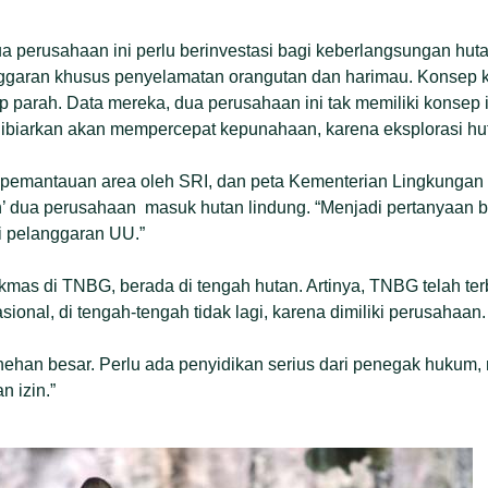
 perusahaan ini perlu berinvestasi bagi keberlangsungan hut
garan khusus penyelamatan orangutan dan harimau. Konsep ko
 parah. Data mereka, dua perusahaan ini tak memiliki konsep
 dibiarkan akan mempercepat kepunahaan, karena eksplorasi huta
il pemantauan area oleh SRI, dan peta Kementerian Lingkunga
 dua perusahaan masuk hutan lindung. “Menjadi pertanyaan b
adi pelanggaran UU.”
rikmas di TNBG, berada di tengah hutan. Artinya, TNBG telah te
onal, di tengah-tengah tidak lagi, karena dimiliki perusahaan.
anehan besar. Perlu ada penyidikan serius dari penegak hukum,
n izin.”