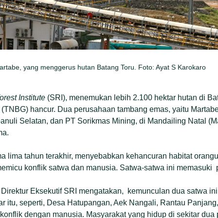
rtabe, yang menggerus hutan Batang Toru. Foto: Ayat S Karokaro
rest Institute
(SRI), menemukan lebih 2.100 hektar hutan di Ba
 (TNBG) hancur. Dua perusahaan tambang emas, yaitu Martab
apanuli Selatan, dan PT Sorikmas Mining, di Mandailing Natal (
ma.
a lima tahun terakhir, menyebabkan kehancuran habitat orang
 memicu konflik satwa dan manusia. Satwa-satwa ini memasuki 
Direktur Eksekutif SRI mengatakan, kemunculan dua satwa ini 
r itu, seperti, Desa Hatupangan, Aek Nangali, Rantau Panjang
onflik dengan manusia. Masyarakat yang hidup di sekitar du