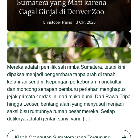
Sumatera yang Mati karena
Junaidi Hanafiah
14 Jul 2026
Gagal Ginjal di Denver Zoo
Christopel Paino
3 Okt 2025
Mereka adalah pemilik sah rimba Sumatera, tetapi kini
dipaksa menjadi pengembara tanpa arah di tanah
kelahiran sendiri. Kepungan perkebunan monokultur
dan moncong senapan pemburu perlahan menghapus
jejak primata cerdas ini dari muka bumi. Dari Rawa Tripa
hingga Leuser, bentang alam yang menyusut menjadi
saksi bisu runtuhnya rumah besar mereka. Setiap
detiknya adalah jeritan sunyi yang […]
Begini Nasib Orangutan
Sumatera di Rawa Tripa
Kisah Orangutan Sumatera yang Tergusur dari Rumah Sendiri series