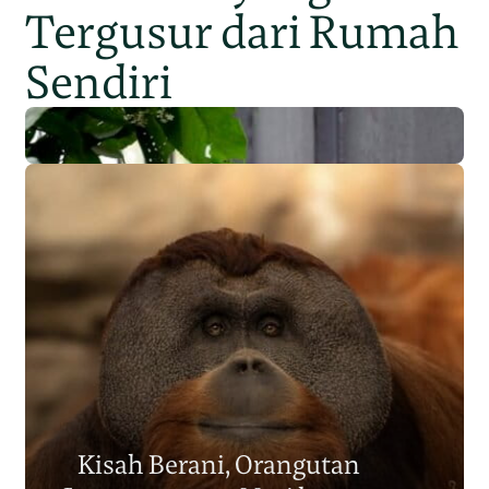
Tergusur dari Rumah
Sendiri
Populasi Orangutan
Sumatera Berkurang 2.700
Kisah Berani, Orangutan
Individu dalam Satu Dekade?