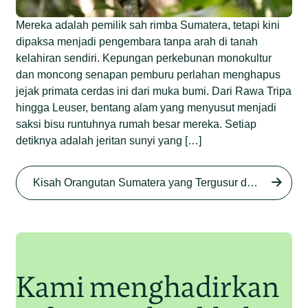
Mereka adalah pemilik sah rimba Sumatera, tetapi kini
dipaksa menjadi pengembara tanpa arah di tanah
kelahiran sendiri. Kepungan perkebunan monokultur
dan moncong senapan pemburu perlahan menghapus
jejak primata cerdas ini dari muka bumi. Dari Rawa Tripa
hingga Leuser, bentang alam yang menyusut menjadi
saksi bisu runtuhnya rumah besar mereka. Setiap
detiknya adalah jeritan sunyi yang […]
Begini Nasib Orangutan
Sumatera di Rawa Tripa
Kisah Orangutan Sumatera yang Tergusur dari Rumah Sendiri series
Begini Modus Perburuan
Junaidi Hanafiah
27 Agu 2025
Orangutan Sumatera
Junaidi Hanafiah
11 Jul 2025
Kami menghadirkan