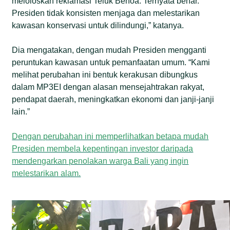
meloloskan reklamasi Teluk Benoa. Ternyata benar.
Presiden tidak konsisten menjaga dan melestarikan
kawasan konservasi untuk dilindungi,” katanya.
Dia mengatakan, dengan mudah Presiden mengganti
peruntukan kawasan untuk pemanfaatan umum. “Kami
melihat perubahan ini bentuk kerakusan dibungkus
dalam MP3EI dengan alasan mensejahtrakan rakyat,
pendapat daerah, meningkatkan ekonomi dan janji-janji
lain.”
Dengan perubahan ini memperlihatkan betapa mudah
Presiden membela kepentingan investor daripada
mendengarkan penolakan warga Bali yang ingin
melestarikan alam.