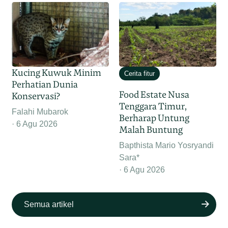
Kucing Kuwuk Minim
Cerita fitur
Perhatian Dunia
Food Estate Nusa
Konservasi?
Tenggara Timur,
Falahi Mubarok
Berharap Untung
6 Agu 2026
Malah Buntung
Bapthista Mario Yosryandi
Sara*
6 Agu 2026
Semua artikel