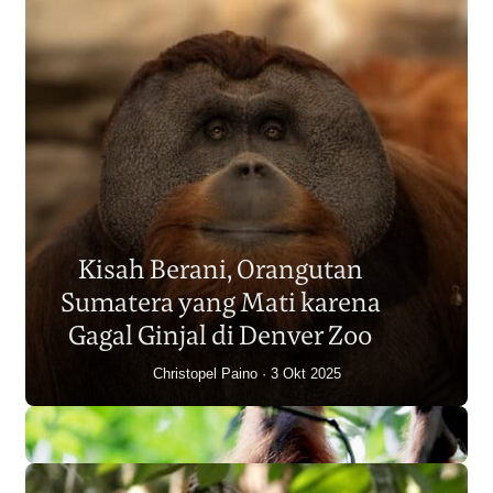
Populasi Orangutan
Sumatera Berkurang 2.700
Kisah Berani, Orangutan
Individu dalam Satu Dekade?
Sumatera yang Mati karena
Junaidi Hanafiah
14 Jul 2026
Gagal Ginjal di Denver Zoo
Christopel Paino
3 Okt 2025