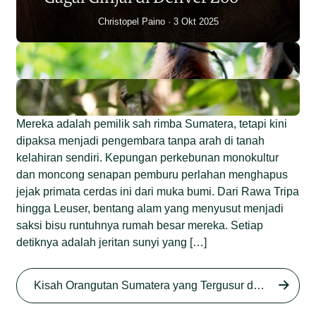
Christopel Paino
3 Okt 2025
Mereka adalah pemilik sah rimba Sumatera, tetapi kini
dipaksa menjadi pengembara tanpa arah di tanah
kelahiran sendiri. Kepungan perkebunan monokultur
dan moncong senapan pemburu perlahan menghapus
jejak primata cerdas ini dari muka bumi. Dari Rawa Tripa
hingga Leuser, bentang alam yang menyusut menjadi
saksi bisu runtuhnya rumah besar mereka. Setiap
detiknya adalah jeritan sunyi yang […]
Begini Nasib Orangutan
Sumatera di Rawa Tripa
Kisah Orangutan Sumatera yang Tergusur dari Rumah Sendiri series
Begini Modus Perburuan
Junaidi Hanafiah
27 Agu 2025
Orangutan Sumatera