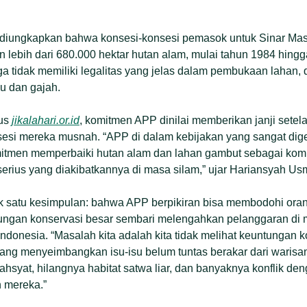
a diungkapkan bahwa konsesi-konsesi pemasok untuk Sinar Mas
 lebih dari 680.000 hektar hutan alam, mulai tahun 1984 hingg
uga tidak memiliki legalitas yang jelas dalam pembukaan lahan,
au dan gajah.
tus
jikalahari.or.id
, komitmen APP dinilai memberikan janji sete
sesi mereka musnah. “APP di dalam kebijakan yang sangat d
komitmen memperbaiki hutan alam dan lahan gambut sebagai kom
erius yang diakibatkannya di masa silam,” ujar Hariansyah U
k satu kesimpulan: bahwa APP berpikiran bisa membodohi ora
an konservasi besar sembari melengahkan pelanggaran di mas
onesia. “Masalah kita adalah kita tidak melihat keuntungan k
ang menyeimbangkan isu-isu belum tuntas berakar dari warisan
hsyat, hilangnya habitat satwa liar, dan banyaknya konflik d
n mereka.”