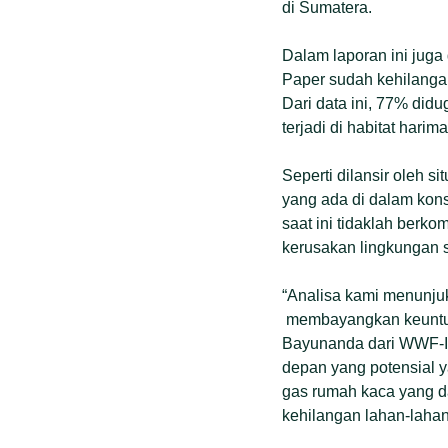
di Sumatera.
Dalam laporan ini jug
Paper sudah kehilangan
Dari data ini, 77% did
terjadi di habitat harim
Seperti dilansir oleh si
yang ada di dalam kon
saat ini tidaklah ber
kerusakan lingkungan s
“Analisa kami menunju
membayangkan keuntung
Bayunanda dari WWF-Ind
depan yang potensial y
gas rumah kaca yang da
kehilangan lahan-laha