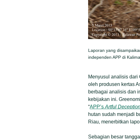
Laporan yang disampaika
independen APP di Kalim
Menyusul analisis dari 
oleh produsen kertas A
berbagai analisis dan i
kebijakan ini. Greeno
“
APP’s
Artful Deceptio
hutan sudah menjadi bub
Riau, menerbitkan lapo
Sebagian besar tanggap