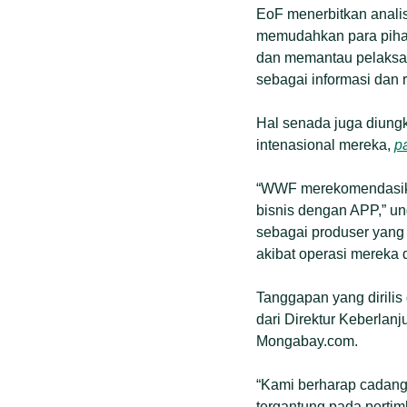
EoF menerbitkan analis
memudahkan para pihak
dan memantau pelaksan
sebagai informasi dan r
Hal senada juga diung
intenasional mereka,
p
“WWF merekomendasika
bisnis dengan APP,” un
sebagai produser yang
akibat operasi mereka 
Tanggapan yang dirilis
dari Direktur Keberlan
Mongabay.com.
“Kami berharap cadang
tergantung pada pertim