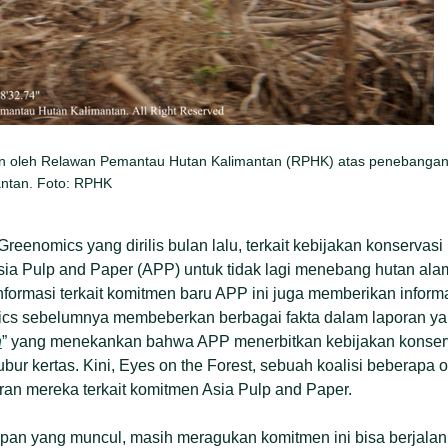
n oleh Relawan Pemantau Hutan Kalimantan (RPHK) atas penebangan
antan. Foto: RPHK
Greenomics yang dirilis bulan lalu, terkait kebijakan konservas
sia Pulp and Paper (APP) untuk tidak lagi menebang hutan alami
nformasi terkait komitmen baru APP ini juga memberikan informas
mics sebelumnya membeberkan berbagai fakta dalam laporan yan
n
” yang menekankan bahwa APP menerbitkan kebijakan konserv
ur kertas. Kini, Eyes on the Forest, sebuah koalisi beberapa o
ran mereka terkait komitmen Asia Pulp and Paper.
an yang muncul, masih meragukan komitmen ini bisa berjalan 