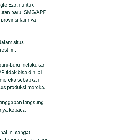
gle Earth untuk
 hutan baru SMG/APP
rovinsi lainnya
alam situs
est ini.
buru-buru melakukan
 tidak bisa dinilai
h mereka sebabkan
ses produksi mereka.
 tanggapan langsung
iknya kepada
al ini sangat
 beroperasi saat ini.