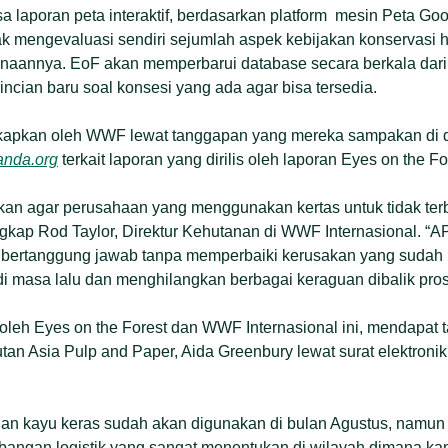
a laporan peta interaktif, berdasarkan platform mesin Peta Goo
 mengevaluasi sendiri sejumlah aspek kebijakan konservasi
aannya. EoF akan memperbarui database secara berkala dari p
incian baru soal konsesi yang ada agar bisa tersedia.
kapkan oleh WWF lewat tanggapan yang mereka sampakan di d
anda.org
terkait laporan yang dirilis oleh laporan Eyes on the For
n agar perusahaan yang menggunakan kertas untuk tidak ter
gkap Rod Taylor, Direktur Kehutanan di WWF Internasional. “APP
 bertanggung jawab tanpa memperbaiki kerusakan yang suda
di masa lalu dan menghilangkan berbagai keraguan dibalik pro
 oleh Eyes on the Forest dan WWF Internasional ini, mendapat
jutan Asia Pulp and Paper, Aida Greenbury lewat surat elektron
an kayu keras sudah akan digunakan di bulan Agustus, namun h
bangan logistik yang sangat menentukan di wilayah dimana kami