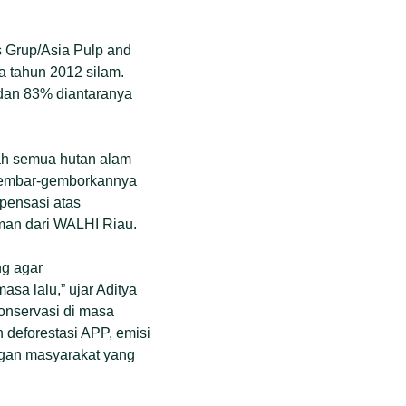
 Grup/Asia Pulp and
a tahun 2012 silam.
 dan 83% diantaranya
lah semua hutan alam
igembar-gemborkannya
pensasi atas
sman dari WALHI Riau.
ng agar
a lalu,” ujar Aditya
onservasi di masa
 deforestasi APP, emisi
engan masyarakat yang