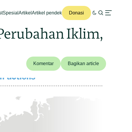
st
Spesial
Artikel
Artikel pendek
Donasi
 Perubahan Iklim,
Komentar
Bagikan article