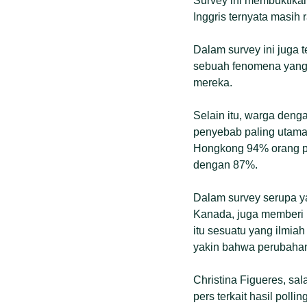
Survey ini membuktikan
Inggris ternyata masih
Dalam survey ini juga
sebuah fenomena yang 
mereka.
Selain itu, warga denga
penyebab paling utama 
Hongkong 94% orang pe
dengan 87%.
Dalam survey serupa y
Kanada, juga memberi h
itu sesuatu yang ilmia
yakin bahwa perubahan i
Christina Figueres, s
pers terkait hasil poll