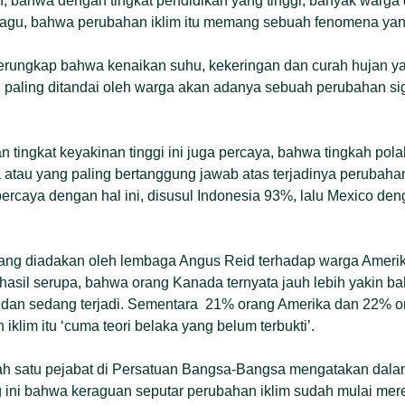
, bahwa dengan tingkat pendidikan yang tinggi, banyak warga 
 ragu, bahwa perubahan iklim itu memang sebuah fenomena yang
 terungkap bahwa kenaikan suhu, kekeringan dan curah hujan y
paling ditandai oleh warga akan adanya sebuah perubahan sign
n tingkat keyakinan tinggi ini juga percaya, bahwa tingkah pol
atau yang paling bertanggung jawab atas terjadinya perubahan 
rcaya dengan hal ini, disusul Indonesia 93%, lalu Mexico d
ang diadakan oleh lembaga Angus Reid terhadap warga Amerika
asil serupa, bahwa orang Kanada ternyata jauh lebih yakin b
h dan sedang terjadi. Sementara 21% orang Amerika dan 22% o
klim itu ‘cuma teori belaka yang belum terbukti’.
alah satu pejabat di Persatuan Bangsa-Bangsa mengatakan dala
ing ini bahwa keraguan seputar perubahan iklim sudah mulai mer