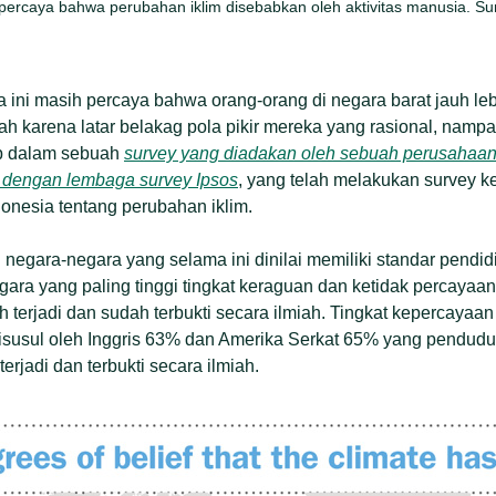
percaya bahwa perubahan iklim disebabkan oleh aktivitas manusia. Sum
 ini masih percaya bahwa orang-orang di negara barat jauh l
ah karena latar belakag pola pikir mereka yang rasional, nampa
ap dalam sebuah
survey yang diadakan oleh sebuah perusahaan
dengan lembaga survey Ipsos
, yang telah melakukan survey k
onesia tentang perubahan iklim.
n negara-negara yang selama ini dinilai memiliki standar pendi
negara yang paling tinggi tingkat keraguan dan ketidak percaya
ah terjadi dan sudah terbukti secara ilmiah. Tingkat kepercayaa
susul oleh Inggris 63% dan Amerika Serkat 65% yang pendud
erjadi dan terbukti secara ilmiah.