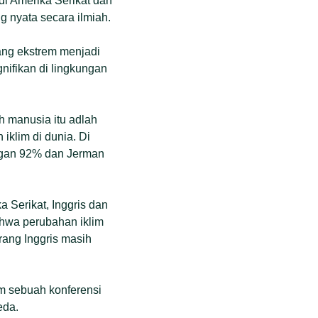
di Amerika Serikat dan
 nyata secara ilmiah.
ang ekstrem menjadi
ifikan di lingkungan
ah manusia itu adlah
iklim di dunia. Di
engan 92% dan Jerman
 Serikat, Inggris dan
ahwa perubahan iklim
rang Inggris masih
m sebuah konferensi
eda.