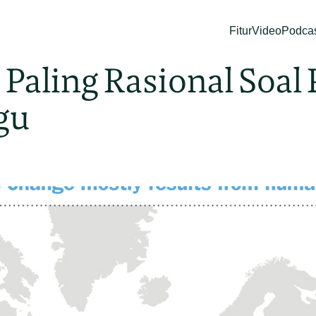
Fitur
Video
Podca
a Paling Rasional Soal
gu