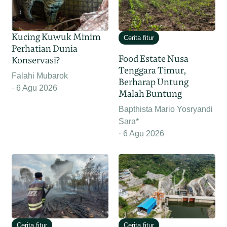
Kucing Kuwuk Minim
Cerita fitur
Perhatian Dunia
Food Estate Nusa
Konservasi?
Tenggara Timur,
Falahi Mubarok
Berharap Untung
6 Agu 2026
Malah Buntung
Bapthista Mario Yosryandi
Sara*
6 Agu 2026
Cerita fitur
Cerita fitur