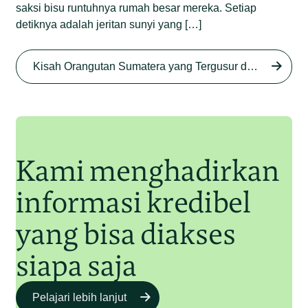
saksi bisu runtuhnya rumah besar mereka. Setiap
detiknya adalah jeritan sunyi yang […]
Begini Nasib Orangutan
Sumatera di Rawa Tripa
Kisah Orangutan Sumatera yang Tergusur dari Rumah Sendiri series
Begini Modus Perburuan
Junaidi Hanafiah
27 Agu 2025
Orangutan Sumatera
Junaidi Hanafiah
11 Jul 2025
Kami menghadirkan
informasi kredibel
yang bisa diakses
siapa saja
Pelajari lebih lanjut