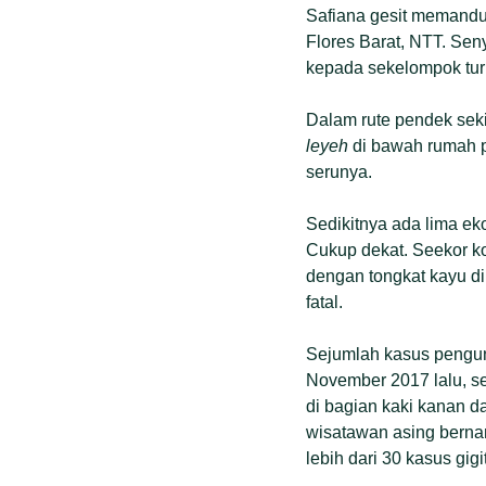
Safiana gesit memandu 
Flores Barat, NTT. Sen
kepada sekelompok turi
Dalam rute pendek seki
leyeh
di bawah rumah p
serunya.
Sedikitnya ada lima eko
Cukup dekat. Seekor k
dengan tongkat kayu di
fatal.
Sejumlah kasus pengunj
November 2017 lalu, s
di bagian kaki kanan d
wisatawan asing bernam
lebih dari 30 kasus gi