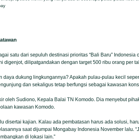
bay
satawan
gai satu dari sepuluh destinasi prioritas “Bali Baru” Indonesia 
i digenjot, dilipatgandakan dengan target 500 ribu orang per t
 daya dukung lingkungannya? Apakah pulau-pulau kecil sepe
unjung dan sekaligus tetap berfungsi sebagai kawasan kons
pikir oleh Sudiono, Kepala Balai TN Komodo. Dia menyebut pi
elolaan kawasan Komodo.
rlu disertai kajian. Kalau ada pembatasan harus ada solusi, har
asannya saat dijumpai Mongabay Indonesia November lalu. “Ji
embangkan di lokasi lain.”