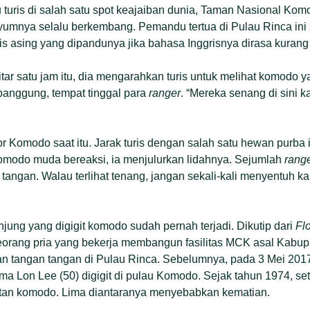
turis di salah satu spot keajaiban dunia, Taman Nasional Komo
yumnya selalu berkembang. Pemandu tertua di Pulau Rinca ini
s asing yang dipandunya jika bahasa Inggrisnya dirasa kurang 
tar satu jam itu, dia mengarahkan turis untuk melihat komodo 
anggung, tempat tinggal para
ranger
. “Mereka senang di sini 
r Komodo saat itu. Jarak turis dengan salah satu hewan purba in
omodo muda bereaksi, ia menjulurkan lidahnya. Sejumlah
rang
 tangan.
Walau terlihat tenang, jangan sekali-kali menyentuh ka
ung yang digigit komodo sudah pernah terjadi. Dikutip dari
Fl
eorang pria yang bekerja membangun fasilitas MCK asal Kabupa
an tangan tangan di Pulau Rinca. Sebelumnya, pada 3 Mei 2017
a Lon Lee (50) digigit di pulau Komodo. Sejak tahun 1974, set
gitan komodo. Lima diantaranya menyebabkan kematian.