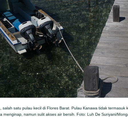
a, salah satu pulau kecil di Flores Barat. Pulau Kanawa tidak termasu
sa menginap, namun sulit akses air bersih. Foto: Luh De Suriyani/Mon