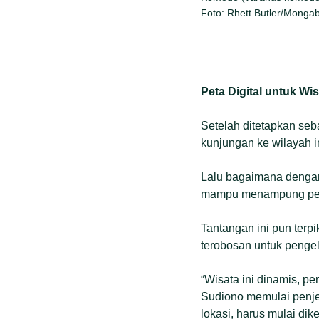
Foto: Rhett Butler/Monga
Peta Digital untuk Wi
Setelah ditetapkan seba
kunjungan ke wilayah in
Lalu bagaimana dengan
mampu menampung peng
Tantangan ini pun ter
terobosan untuk peng
“Wisata ini dinamis, pe
Sudiono memulai penjel
lokasi, harus mulai dik