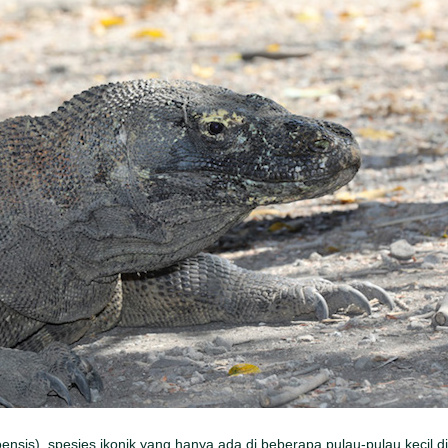
is), spesies ikonik yang hanya ada di beberapa pulau-pulau kecil di 