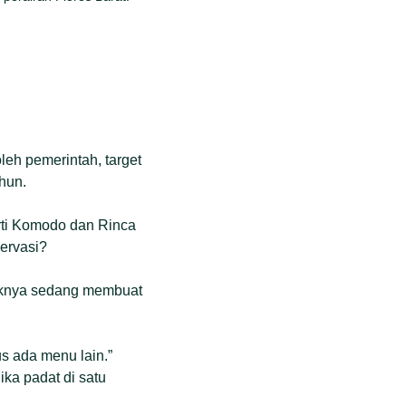
oleh pemerintah, target
ahun.
rti Komodo dan Rinca
ervasi?
haknya sedang membuat
us ada menu lain.”
ka padat di satu