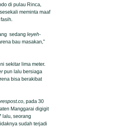
do di pulau Rinca,
 sesekali meminta maaf
fasih.
yang
sedang
leyeh-
karena bau masakan,”
i sekitar lima meter.
er
pun lalu bersiaga
rena bisa berakibat
orespost.co
, pada 30
ten Manggarai digigit
 lalu, seorang
idaknya sudah terjadi