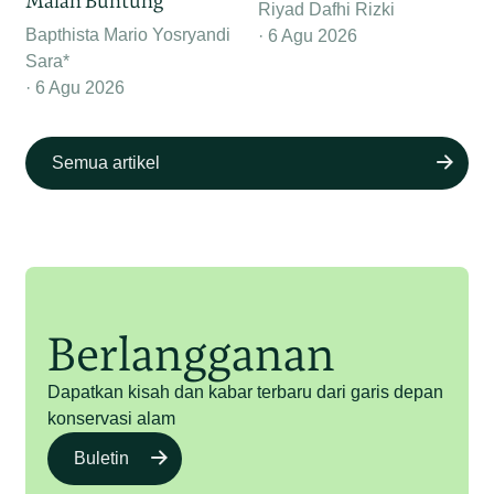
Malah Buntung
Riyad Dafhi Rizki
Bapthista Mario Yosryandi
6 Agu 2026
Sara*
6 Agu 2026
Semua artikel
Berlangganan
Dapatkan kisah dan kabar terbaru dari garis depan
konservasi alam
Buletin