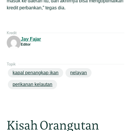
masuk ke daerah itu, dan akhirnya bisa mengoptimalkan
kredit perbankan,” tegas dia.
Kredit
Jay Fajar
Editor
Topik
kapal penangkap ikan
nelayan
perikanan kelautan
Kisah Orangutan