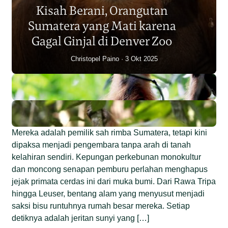
Kisah Berani, Orangutan
Individu dalam Satu Dekade?
Sumatera yang Mati karena
Junaidi Hanafiah
14 Jul 2026
Gagal Ginjal di Denver Zoo
Christopel Paino
3 Okt 2025
Mereka adalah pemilik sah rimba Sumatera, tetapi kini
dipaksa menjadi pengembara tanpa arah di tanah
kelahiran sendiri. Kepungan perkebunan monokultur
dan moncong senapan pemburu perlahan menghapus
jejak primata cerdas ini dari muka bumi. Dari Rawa Tripa
hingga Leuser, bentang alam yang menyusut menjadi
saksi bisu runtuhnya rumah besar mereka. Setiap
detiknya adalah jeritan sunyi yang […]