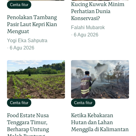
Kucing Kuwuk Minim
Cerita fitur
Perhatian Dunia
Penolakan Tambang
Konservasi?
Pasir Laut Kepri Kian
Falahi Mubarok
Menguat
6 Agu 2026
Yogi Eka Sahputra
6 Agu 2026
Cerita fitur
Cerita fitur
Food Estate Nusa
Ketika Kebakaran
Tenggara Timur,
Hutan dan Lahan
Berharap Untung
Menggila di Kalimantan