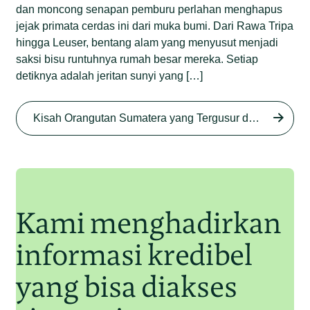
dan moncong senapan pemburu perlahan menghapus
jejak primata cerdas ini dari muka bumi. Dari Rawa Tripa
hingga Leuser, bentang alam yang menyusut menjadi
saksi bisu runtuhnya rumah besar mereka. Setiap
detiknya adalah jeritan sunyi yang […]
Begini Nasib Orangutan
Sumatera di Rawa Tripa
Kisah Orangutan Sumatera yang Tergusur dari Rumah Sendiri series
Begini Modus Perburuan
Junaidi Hanafiah
27 Agu 2025
Orangutan Sumatera
Junaidi Hanafiah
11 Jul 2025
Kami menghadirkan
informasi kredibel
yang bisa diakses