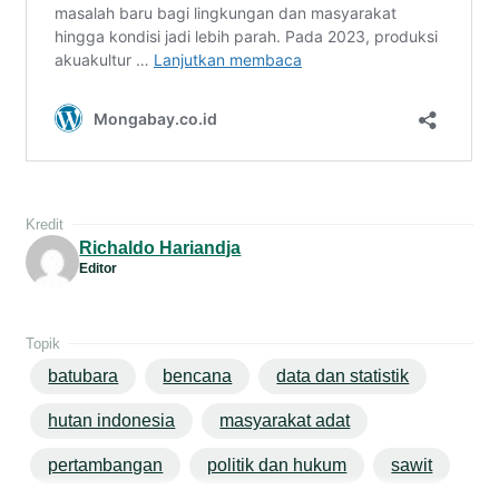
Kredit
Richaldo Hariandja
Editor
Topik
batubara
bencana
data dan statistik
hutan indonesia
masyarakat adat
pertambangan
politik dan hukum
sawit