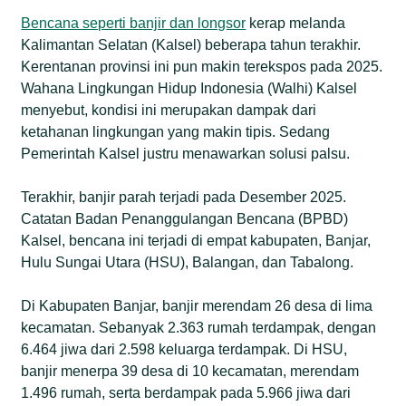
bencana tahun sebelumnya. Badan Pusat Statistik
Bencana seperti banjir dan longsor
kerap melanda
(BPS) Kalsel mencatat, terjadi 217 peristiwa banjir
Kalimantan Selatan (Kalsel) beberapa tahun terakhir.
periode 2020-2024. Bencana tersebut merendam
Kerentanan provinsi ini pun makin terekspos pada 2025.
393.676 rumah dan berdampak pada 1.747.321
Wahana Lingkungan Hidup Indonesia (Walhi) Kalsel
orang, dengan korban meninggal dunia mencapai
menyebut, kondisi ini merupakan dampak dari
36 jiwa.
ketahanan lingkungan yang makin tipis. Sedang
Pemerintah Kalsel justru menawarkan solusi palsu.
Data Walhi Kalsel, 51,57% dari total 3,7 hektar luas
provinsi ini telah terbebani izin usaha ekstraktif.
Terakhir, banjir parah terjadi pada Desember 2025.
Rinciannya, perizinan berusaha pemanfaatan hutan
Catatan Badan Penanggulangan Bencana (BPBD)
(PBPH) 722.895 hektar, wilayah izin usaha
Kalsel, bencana ini terjadi di empat kabupaten, Banjar,
pertambangan (WIUP) 559.080 hektar, serta hak
Hulu Sungai Utara (HSU), Balangan, dan Tabalong.
guna usaha (HGU)—yang mayoritas perkebunan
sawit—645.612 hektar.
Di Kabupaten Banjar, banjir merendam 26 desa di lima
Sisi lain, pemerintah makin tidak berpihak pada
kecamatan. Sebanyak 2.363 rumah terdampak, dengan
masyarakat kecil dengan kebijakan ‘menjaga hutan’
6.464 jiwa dari 2.598 keluarga terdampak. Di HSU,
mereka. Salah satunya, usulan Taman Nasional
banjir menerpa 39 desa di 10 kecamatan, merendam
Meratus, yang secara eksklusif dapat menutup
1.496 rumah, serta berdampak pada 5.966 jiwa dari