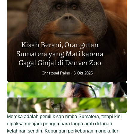
Populasi Orangutan
Sumatera Berkurang 2.700
Kisah Berani, Orangutan
Individu dalam Satu Dekade?
Sumatera yang Mati karena
Junaidi Hanafiah
14 Jul 2026
Gagal Ginjal di Denver Zoo
Christopel Paino
3 Okt 2025
Mereka adalah pemilik sah rimba Sumatera, tetapi kini
dipaksa menjadi pengembara tanpa arah di tanah
kelahiran sendiri. Kepungan perkebunan monokultur