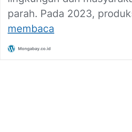
parah. Pada 2023, produk
Catatan
membaca
Akhir
Tahun:
Kaji
Mongabay.co.id
Serius
Proyek
Revitalisasi
Tambak