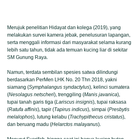
Merujuk penelitian Hidayat dan kolega (2019), yang
melakukan survei kamera jebak, penelusuran lapangan,
serta menggali informasi dari masyarakat selama kurang
lebih satu tahun, tidak ada temuan kucing liar di sekitar
SM Gunung Raya.
Namun, terdata sembilan spesies satwa dilindungi
berdasarkan PerMen LHK No. 20 Thn 2018, yakni
siamang (
Symphalangus syndactylus
), kelinci sumatera
(
Nesolagus netscheri
), trenggiling (
Manis javanica
),
tupai tanah garis tiga (
Lariscus insignis
), tupai raksasa
(
Ratufa affinis
), tapir (
Tapirus indicus
), simpai (
Presbytis
melalophos
), lutung kelabu (
Trachypithecus cristatus
),
dan beruang madu (
Helarctos malayanus
).