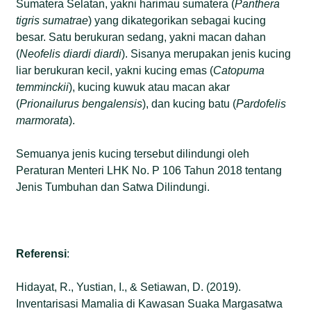
Sumatera Selatan, yakni harimau sumatera (
Panthera
tigris sumatrae
) yang dikategorikan sebagai kucing
besar. Satu berukuran sedang, yakni macan dahan
(
Neofelis diardi diardi
). Sisanya merupakan jenis kucing
liar berukuran kecil, yakni kucing emas (
Catopuma
temminckii
), kucing kuwuk atau macan akar
(
Prionailurus bengalensis
), dan kucing batu (
Pardofelis
marmorata
).
Semuanya jenis kucing tersebut dilindungi oleh
Peraturan Menteri LHK No. P 106 Tahun 2018 tentang
Jenis Tumbuhan dan Satwa Dilindungi.
Referensi
:
Hidayat, R., Yustian, I., & Setiawan, D. (2019).
Inventarisasi Mamalia di Kawasan Suaka Margasatwa