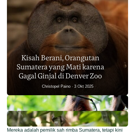
Populasi Orangutan
Sumatera Berkurang 2.700
Kisah Berani, Orangutan
Individu dalam Satu Dekade?
Sumatera yang Mati karena
Junaidi Hanafiah
14 Jul 2026
Gagal Ginjal di Denver Zoo
Christopel Paino
3 Okt 2025
Mereka adalah pemilik sah rimba Sumatera, tetapi kini