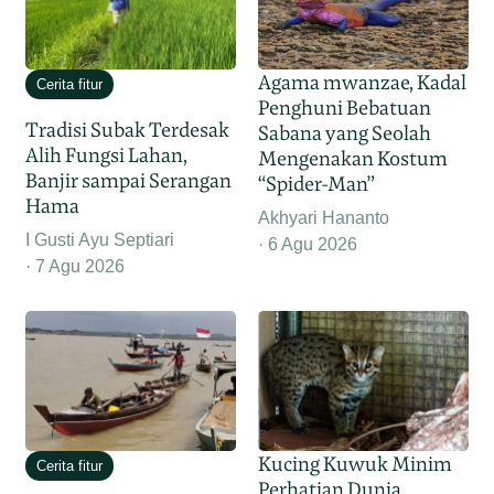
Agama mwanzae, Kadal
Cerita fitur
Penghuni Bebatuan
Tradisi Subak Terdesak
Sabana yang Seolah
Alih Fungsi Lahan,
Mengenakan Kostum
Banjir sampai Serangan
“Spider-Man”
Hama
Akhyari Hananto
I Gusti Ayu Septiari
6 Agu 2026
7 Agu 2026
Kucing Kuwuk Minim
Cerita fitur
Perhatian Dunia