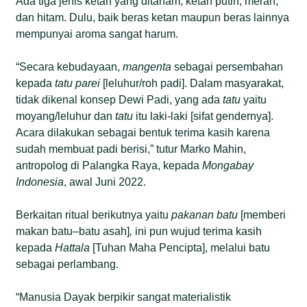
Ada tiga jenis ketan yang ditanam, ketan putih, merah,
dan hitam. Dulu, baik beras ketan maupun beras lainnya
mempunyai aroma sangat harum.
“Secara kebudayaan,
mangenta
sebagai persembahan
kepada
tatu
parei
[leluhur/roh padi]. Dalam masyarakat,
tidak dikenal konsep Dewi Padi, yang ada
tatu
yaitu
moyang/leluhur dan
tatu
itu laki-laki [sifat gendernya].
Acara dilakukan sebagai bentuk terima kasih karena
sudah membuat padi berisi,” tutur Marko Mahin,
antropolog di Palangka Raya, kepada
Mongabay
Indonesia
, awal Juni 2022.
Berkaitan ritual berikutnya yaitu
pakanan
batu
[memberi
makan batu–batu asah]
,
ini pun wujud terima kasih
kepada
Hattala
[Tuhan Maha Pencipta], melalui batu
sebagai perlambang.
“Manusia Dayak berpikir sangat materialistik