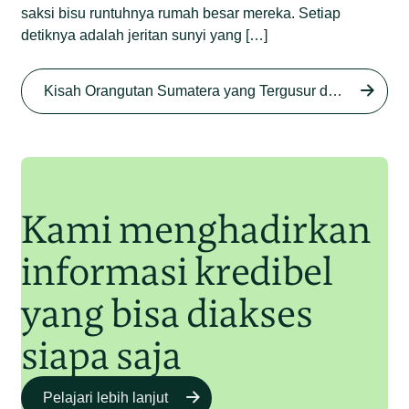
saksi bisu runtuhnya rumah besar mereka. Setiap
detiknya adalah jeritan sunyi yang […]
Begini Nasib Orangutan
Sumatera di Rawa Tripa
Kisah Orangutan Sumatera yang Tergusur dari Rumah Sendiri series
Begini Modus Perburuan
Junaidi Hanafiah
27 Agu 2025
Orangutan Sumatera
Junaidi Hanafiah
11 Jul 2025
Kami menghadirkan
informasi kredibel
yang bisa diakses
siapa saja
Pelajari lebih lanjut