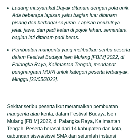
Ladang masyarakat
Dayak ditanam dengan pola unik.
A
da beberapa lapisan yaitu bagian luar
ditanam
pisang dan
berbagai s
ayuran. L
apisan berikutnya
jelai, jawe, dan
padi ketan di
pojok lahan, sementara
bagian inti ditanam
padi beras.
Pembuatan mangenta yang melibatkan seribu peserta
dalam Festival Budaya Isen Mulang [
FBIM]
2022, di
Palangka Raya, Kalimantan Tengah, mendapat
penghargaan
MURI untuk kategori peserta terbanyak,
Minggu [
22/05/2022]
.
Sekitar seribu peserta ikut meramaikan pembuatan
mangenta
atau
kenta
,
dalam Festival Budaya Isen
Mulang [FBIM] 2022, di Palangka Raya, Kalimantan
Tengah. Peserta berasal dari 14 kabupaten dan kota,
gabungan siswa/siswi SMA dan sejumlah instansi