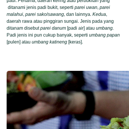
padi.
Pertama
, daerah kering atau perbukitan yang
ditanami jenis padi bukit, seperti
parei
uwan
,
parei
malahui
,
parei
sako
/
sawang
, dan lainnya.
Kedua
,
daerah rawa atau pinggiran sungai. Jenis pada yang
ditanam disebut
parei
danum
[padi air] atau
umbang.
Padi jenis ini pun cukup banyak, seperti
umbang
papan
[pulen] atau
umbang
katineng
[keras].