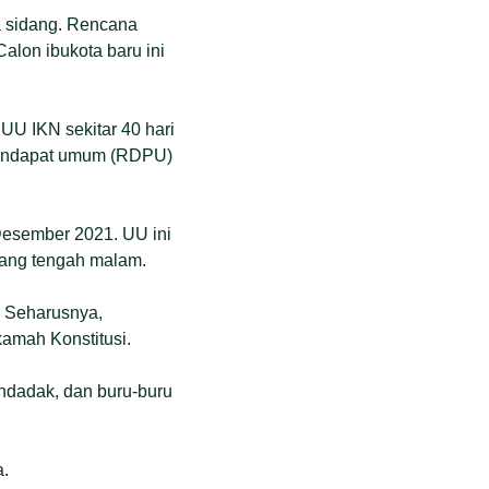
ta sidang. Rencana
alon ibukota baru ini
UU IKN sekitar 40 hari
 pendapat umum (RDPU)
Desember 2021. UU ini
jelang tengah malam.
. Seharusnya,
kamah Konstitusi.
ndadak, dan buru-buru
a.