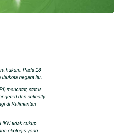
ara hukum. Pada 18
ibukota negara itu.
I) mencatat, status
ngered dan critically
ngi di Kalimantan
i IKN tidak cukup
na ekologis yang