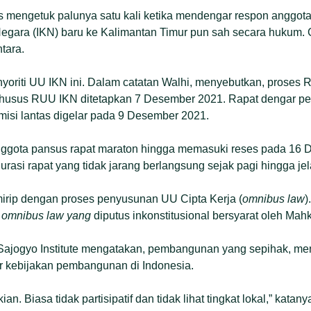
tas mengetuk palunya satu kali ketika mendengar respon anggo
gara (IKN) baru ke Kalimantan Timur pun sah secara hukum. C
tara.
oriti UU IKN ini. Dalam catatan Walhi, menyebutkan, proses R
 khusus RUU IKN ditetapkan 7 Desember 2021. Rapat dengar
isi lantas digelar pada 9 Desember 2021.
anggota pansus rapat maraton hingga memasuki reses pada 16 
ari durasi rapat yang tidak jarang berlangsung sejak pagi hingga 
 mirip dengan proses penyusunan UU Cipta Kerja (
omnibus law
)
i
omnibus law yang
diputus inkonstitusional bersyarat oleh Mah
 Sajogyo Institute mengatakan, pembangunan yang sepihak, me
 kebijakan pembangunan di Indonesia.
an. Biasa tidak partisipatif dan tidak lihat tingkat lokal,” katany