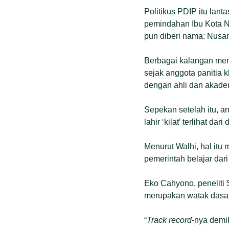
Politikus PDIP itu lan
pemindahan Ibu Kota Ne
pun diberi nama: Nusan
Berbagai kalangan meny
sejak anggota panitia
dengan ahli dan akadem
Sepekan setelah itu, 
lahir ‘kilat’ terlihat d
Menurut Walhi, hal itu
pemerintah belajar dar
Eko Cahyono, peneliti
merupakan watak dasar
“
Track record
-nya demiki