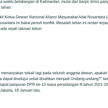
pa waktu belakangan di Kalimantan, mulai dari banjir, krisis pa
 lahan.
l Ketua Dewan Nasional Aliansi Masyarakat Adat Nusantara (
ntara ini bakal penuh konflik. Masalah lahan ini rentan terjad
ada sejak ratusan tahun.
n menanyakan sekali lagi pada seluruh anggota dewan, apak
a dapat disetujui untuk disahkan menjadi Undang-undang?” ta
apat paripuran DPR ke-13 masa persidangan III tahun 2021-2
Jakarta, 18 Januari lalu.