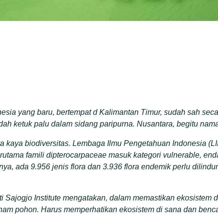
nesia yang baru, bertempat d Kalimantan Timur, sudah sah sec
dah ketuk palu dalam sidang paripurna. Nusantara, begitu nama 
a kaya biodiversitas. Lembaga Ilmu Pengetahuan Indonesia (LIP
erutama famili dipterocarpaceae masuk kategori vulnerable, enda
ya, ada 9.956 jenis flora dan 3.936 flora endemik perlu dilindu
i Sajogjo Institute mengatakan, dalam memastikan ekosistem d
am pohon. Harus memperhatikan ekosistem di sana dan benca