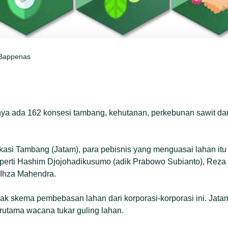
 Bappenas
knya ada 162 konsesi tambang, kehutanan, perkebunan sawit da
kasi Tambang (Jatam), para pebisnis yang menguasai lahan itu
eperti Hashim Djojohadikusumo (adik Prabowo Subianto), Reza
 Ihza Mahendra.
imak skema pembebasan lahan dari korporasi-korporasi ini. Jat
erutama wacana tukar guling lahan.