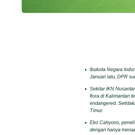
Ibukota Negara Indo
Januari lalu, DPR su
Sekitar IKN Nusantar
flora di Kalimantan t
endangered. Setidakn
Timur.
Eko Cahyono, penelit
dengan hanya menan