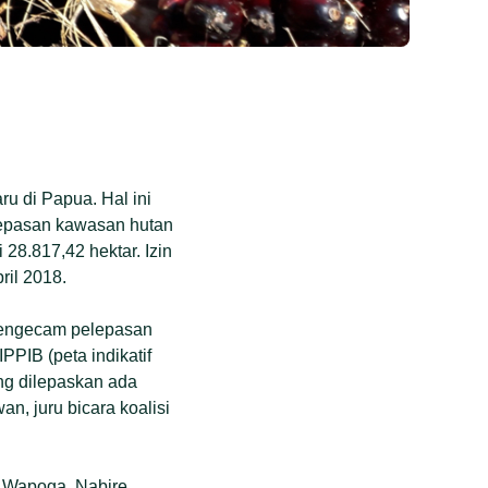
u di Papua. Hal ini
lepasan kawasan hutan
8.817,42 hektar. Izin
ril 2018.
mengecam pelepasan
PIB (peta indikatif
ng dilepaskan ada
n, juru bicara koalisi
n Wapoga, Nabire,