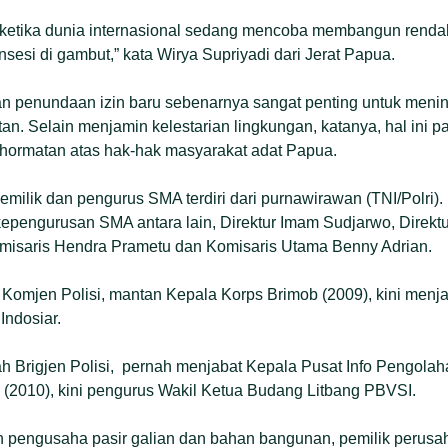
na ketika dunia internasional sedang mencoba membangun rendah
esi di gambut,” kata Wirya Supriyadi dari Jerat Papua.
n penundaan izin baru sebenarnya sangat penting untuk mening
n. Selain menjamin kelestarian lingkungan, katanya, hal ini pa
hormatan atas hak-hak masyarakat adat Papua.
emilik dan pengurus SMA terdiri dari purnawirawan (TNI/Polri).
kepengurusan SMA antara lain, Direktur Imam Sudjarwo, Direkt
isaris Hendra Prametu dan Komisaris Utama Benny Adrian.
Komjen Polisi, mantan Kepala Korps Brimob (2009), kini men
Indosiar.
h Brigjen Polisi, pernah menjabat Kepala Pusat Info Pengolah
 (2010), kini pengurus Wakil Ketua Budang Litbang PBVSI.
 pengusaha pasir galian dan bahan bangunan, pemilik perusah