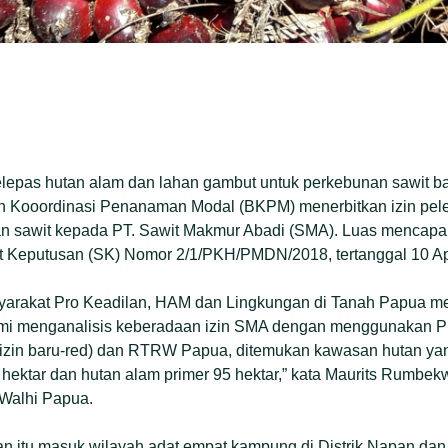
epas hutan alam dan lahan gambut untuk perkebunan sawit bar
an Kooordinasi Penanaman Modal (BKPM) menerbitkan izin pe
n sawit kepada PT. Sawit Makmur Abadi (SMA). Luas mencapai 2
at Keputusan (SK) Nomor 2/1/PKH/PMDN/2018, tertanggal 10 Ap
syarakat Pro Keadilan, HAM dan Lingkungan di Tanah Papua 
ami menganalisis keberadaan izin SMA dengan menggunakan PIP
zin baru-red) dan RTRW Papua, ditemukan kawasan hutan ya
hektar dan hutan alam primer 95 hektar,” kata Maurits Rumbekwa
 Walhi Papua.
utan itu masuk wilayah adat empat kampung di Distrik Napan da