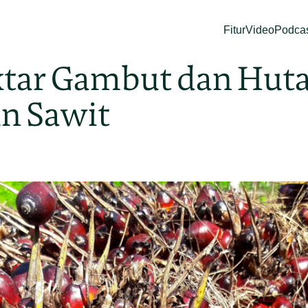
Fitur
Video
Podca
ktar Gambut dan Hut
n Sawit