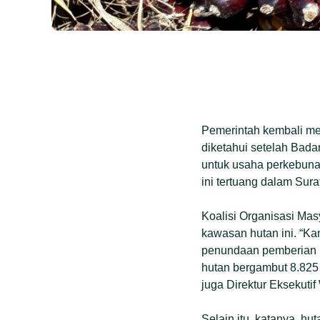
Pemerintah kembali mel
diketahui setelah Bad
untuk usaha perkebuna
ini tertuang dalam Sur
Koalisi Organisasi Ma
kawasan hutan ini. “K
penundaan pemberian i
hutan bergambut 8.825 
juga Direktur Eksekutif
Selain itu, katanya, h