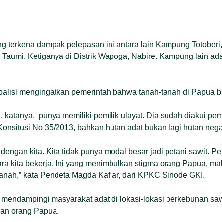
terkena dampak pelepasan ini antara lain Kampung Totober
Taumi. Ketiganya di Distrik Wapoga, Nabire. Kampung lain a
koalisi mengingatkan pemerintah bahwa tanah-tanah di Papua 
 katanya, punya memiliki pemilik ulayat. Dia sudah diakui pe
nsitusi No 35/2013, bahkan hutan adat bukan lagi hutan nega
 dengan kita. Kita tidak punya modal besar jadi petani sawit.
cara kita bekerja. Ini yang menimbulkan stigma orang Papua, ma
anah,” kata Pendeta Magda Kafiar, dari KPKC Sinode GKI.
endampingi masyarakat adat di lokasi-lokasi perkebunan sawi
kan orang Papua.