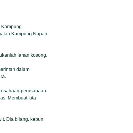
i, Kampung
daalah Kampung Napan,
bukanlah lahan kosong.
merintah dalam
ra.
 Perusahaan-perusahaan
las. Membuat kita
t. Dia bilang, kebun