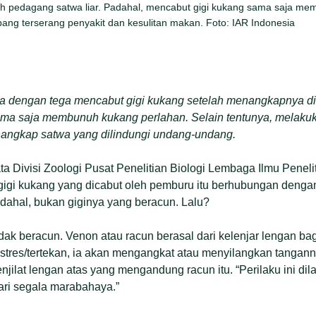
oleh pedagang satwa liar. Padahal, mencabut gigi kukang sama saja m
ng terserang penyakit dan kesulitan makan. Foto: IAR Indonesia
a dengan tega mencabut gigi kukang setelah menangkapnya di
sama saja membunuh kukang perlahan. Selain tentunya, melaku
angkap satwa yang dilindungi undang-undang.
mata Divisi Zoologi Pusat Penelitian Biologi Lembaga Ilmu Penelit
gi kukang yang dicabut oleh pemburu itu berhubungan dengan
ahal, bukan giginya yang beracun. Lalu?
ak beracun. Venon atau racun berasal dari kelenjar lengan bag
 stres/tertekan, ia akan mengangkat atau menyilangkan tangan
njilat lengan atas yang mengandung racun itu. “Perilaku ini di
ari segala marabahaya.”