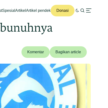
st
Spesial
Artikel
Artikel pendek
Donasi
mbunuhnya
Komentar
Bagikan article