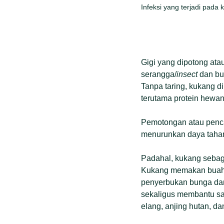
Infeksi yang terjadi pada
Gigi yang dipotong atau
serangga/
insect
dan bu
Tanpa taring, kukang 
terutama protein hewan
Pemotongan atau pencabu
menurunkan daya tahan 
Padahal, kukang sebaga
Kukang memakan buah s
penyerbukan bunga da
sekaligus membantu sat
elang, anjing hutan, da