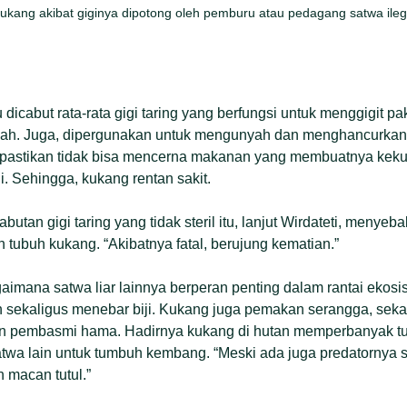
 kukang akibat giginya dipotong oleh pemburu atau pedagang satwa ileg
 dicabut rata-rata gigi taring yang berfungsi untuk menggigit p
ah. Juga, dipergunakan untuk mengunyah dan menghancurkan 
dipastikan tidak bisa mencerna makanan yang membuatnya keku
i. Sehingga, kukang rentan sakit.
tan gigi taring yang tidak steril itu, lanjut Wirdateti, menyeb
tubuh kukang. “Akibatnya fatal, berujung kematian.”
imana satwa liar lainnya berperan penting dalam rantai ekosi
ekaligus menebar biji. Kukang juga pemakan serangga, sek
n pembasmi hama. Hadirnya kukang di hutan memperbanyak t
wa lain untuk tumbuh kembang. “Meski ada juga predatornya se
n macan tutul.”